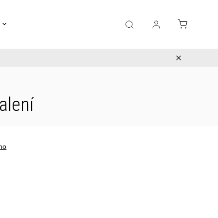
Gravírování
Pro děti
Výprodej
Bižuterie
alení
no