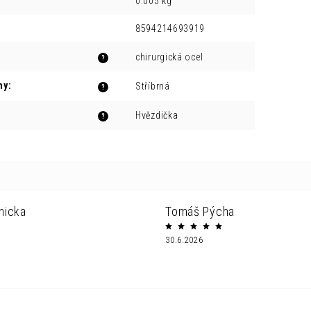
0.005 kg
8594214693919
chirurgická ocel
?
ny
:
Stříbrná
?
Hvězdička
?
nicka
Tomáš Pýcha
30.6.2026