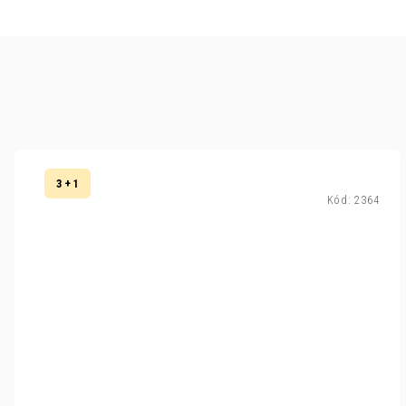
3 + 1
Kód:
2364