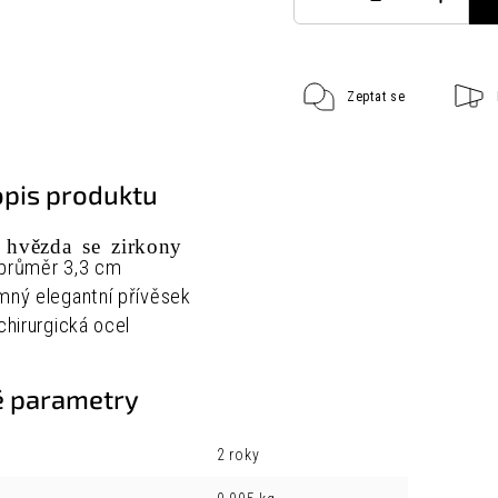
Zeptat se
opis produktu
k hvězda se zirkony
 průměr 3,3 cm
mný elegantní přívěsek
 chirurgická ocel
 parametry
2 roky