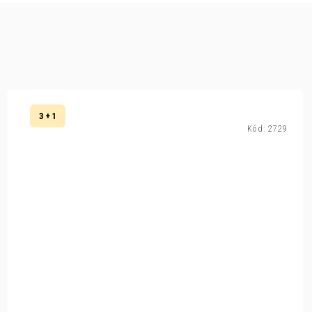
3 + 1
Kód:
2729