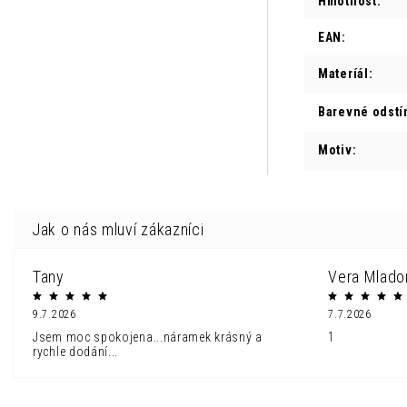
Hmotnost
:
EAN
:
Materíál
:
Barevné odstí
Motiv
:
Tany
Vera Mlado
9.7.2026
7.7.2026
Jsem moc spokojena...náramek krásný a
1
rychle dodání...