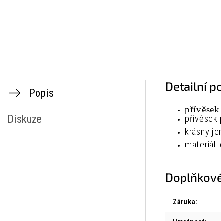
Detailní p
Popis
přívěse
Diskuze
přívěsek
krásny je
materiál:
Doplňkové
Záruka
: