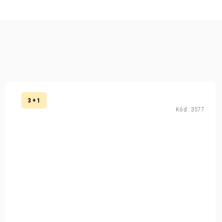
3 + 1
Kód:
3577