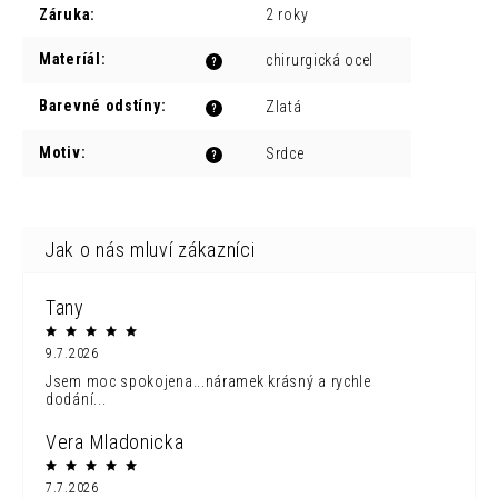
Záruka
:
2 roky
Materíál
:
chirurgická ocel
?
Barevné odstíny
:
Zlatá
?
Motiv
:
Srdce
?
Tany
9.7.2026
Jsem moc spokojena...náramek krásný a rychle
dodání...
Vera Mladonicka
7.7.2026