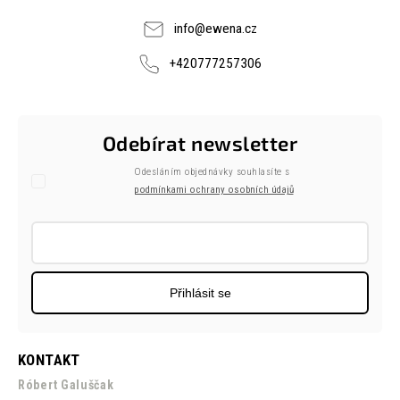
info
@
ewena.cz
+420777257306
Odebírat newsletter
Odesláním objednávky souhlasíte s
podmínkami ochrany osobních údajů
Přihlásit se
KONTAKT
Róbert Galuščak