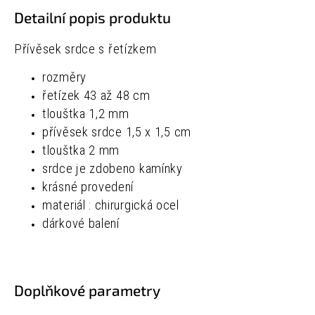
Detailní popis produktu
Přívěsek srdce s řetízkem
rozměry
řetízek
43 až 48 cm
tlouštka
1,2 mm
přívěsek srdce
1,5 x 1,5 cm
tlouštka
2 mm
srdce je zdobeno kamínky
krásné provedení
materiál : chirurgická ocel
dárkové balení
Doplňkové parametry