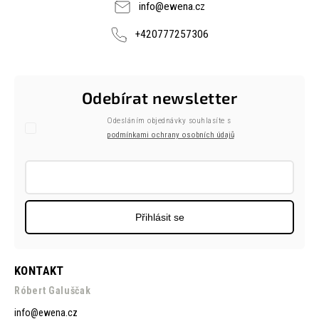
info
@
ewena.cz
+420777257306
Odebírat newsletter
Odesláním objednávky souhlasíte s
podmínkami ochrany osobních údajů
Přihlásit se
KONTAKT
Róbert Galuščak
info
@
ewena.cz