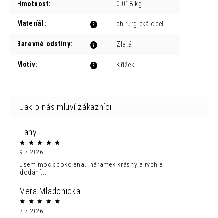
Hmotnost
:
0.018 kg
Materíál
:
chirurgická ocel
?
Barevné odstíny
:
Zlatá
?
Motiv
:
Křížek
?
Tany
9.7.2026
Jsem moc spokojena...náramek krásný a rychle
dodání...
Vera Mladonicka
7.7.2026