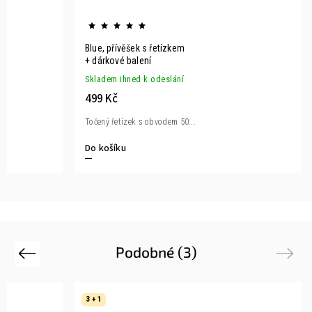
Blue, přívěšek s řetízkem
+ dárkové balení
Skladem ihned k odeslání
499 Kč
Točený řetízek s obvodem 50...
Do košíku
Podobné (3)
Previous
Next
3 + 1