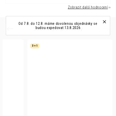
Zobrazit další hodnocení
Od 7.8. do 12.8. máme dovolenou objednávky se
Související produkty
budou expedovat 13.8.2026
Previous
Next
3 + 1