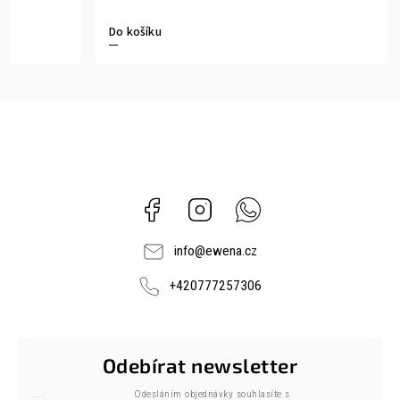
Do košíku
Facebook
Instagram
Whatsapp
info
@
ewena.cz
+420777257306
Odebírat newsletter
Odesláním objednávky souhlasíte s