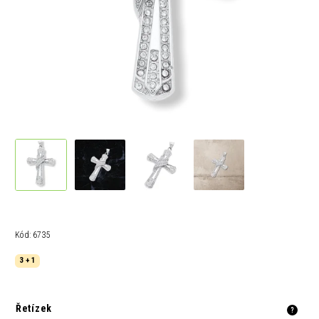
Kód:
6735
3 + 1
Řetízek
?