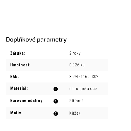
Doplňkové parametry
Záruka
:
2 roky
Hmotnost
:
0.026 kg
EAN
:
8594214695302
Materíál
:
chirurgická ocel
?
Barevné odstíny
:
Stříbrná
?
Motiv
:
Křížek
?