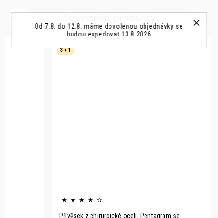
Související produkty
Previous
Next
Od 7.8. do 12.8. máme dovolenou objednávky se
budou expedovat 13.8.2026
3 + 1
íž
Přívěsek z chirurgické oceli, Pentagram se