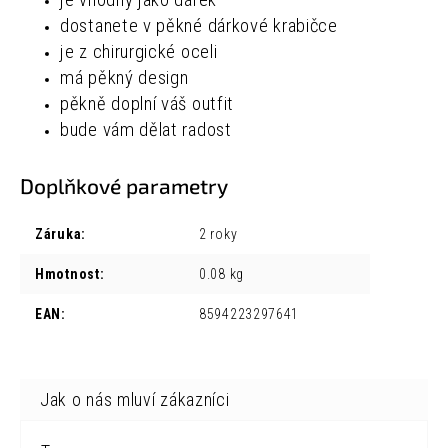
je vhodný jako dárek
dostanete v pěkné dárkové krabičce
je z chirurgické oceli
má pěkný design
pěkně doplní váš outfit
bude vám dělat radost
Doplňkové parametry
Záruka
:
2 roky
Hmotnost
:
0.08 kg
EAN
:
8594223297641