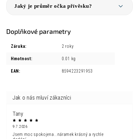
Jaký je průměr očka přívěsku?
Doplňkové parametry
Záruka
:
2 roky
Hmotnost
:
0.01 kg
EAN
:
8594223291953
Tany
9.7.2026
Jsem moc spokojena...náramek krásný a rychle