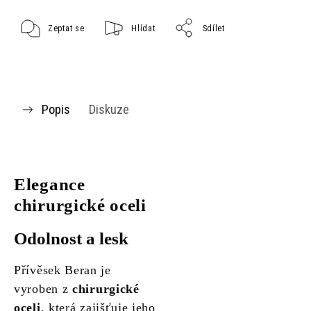
Zeptat se
Hlídat
Sdílet
Popis
Diskuze
Elegance
chirurgické oceli
Odolnost a lesk
Přívěsek Beran je
vyroben z
chirurgické
oceli
, která zajišťuje jeho