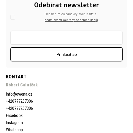
Odebírat newsletter
Odesláním objednávky souhlasíte s
podmínkami ochrany osobních údajů
Přihlásit se
KONTAKT
Róbert Galuščak
info
@
ewena.cz
+420777257306
+420777257306
Facebook
Instagram
Whatsapp