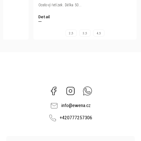
Ocelový řetízek. Délka 50...
Detail
2,5
3,5
4,5
Facebook
Instagram
Whatsapp
info
@
ewena.cz
+420777257306