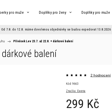
perky pro muže
Doplňky pro ženy
Doplňky pro muže
Od 7.8. do 12.8. máme dovolenou objednávky se budou expedovat 13.8.2026
ruhu
/
Přívěsek Lev 23.7. až 22.8.
+ dárkové balení
 dárkové balení
2 hodnocení
Kód:
9663
Značka:
Ewena
299 Kč