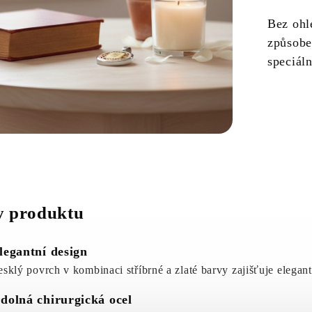
Bez ohle
způsobe
speciál
 produktu
legantní design
esklý povrch v kombinaci stříbrné a zlaté barvy zajišťuje elegant
dolná chirurgická ocel