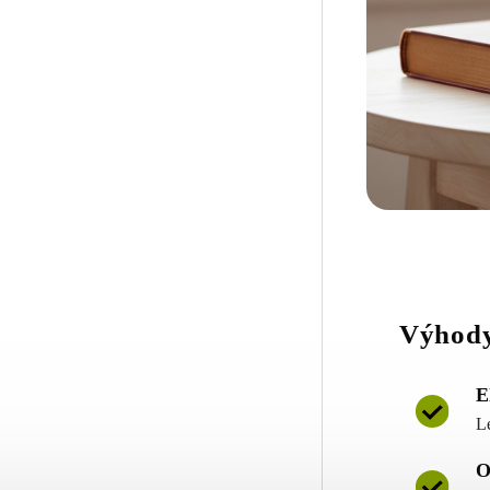
Výhody
E
L
O