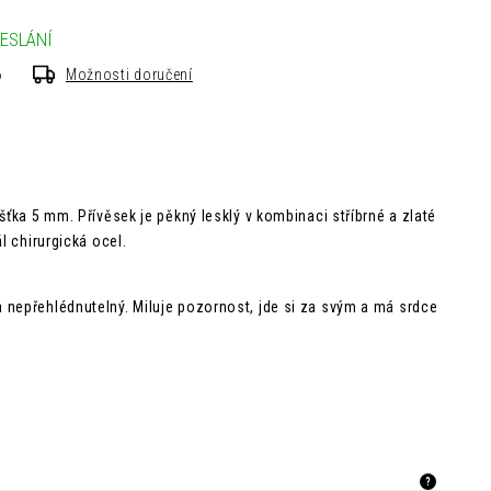
ESLÁNÍ
6
Možnosti doručení
ušťka 5 mm.
Přívěsek je pěkný lesklý v kombinaci stříbrné a zlaté
ál chirurgická ocel.
nepřehlédnutelný. Miluje pozornost, jde si za svým a má srdce
?