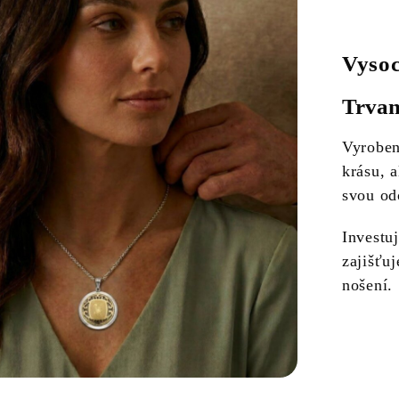
Vysoc
Trvan
Vyrobe
krásu, a
svou od
Investuj
zajišťuj
nošení.