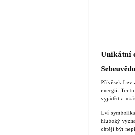
Unikátní 
Sebeuvědo
Přívěsek Lev
energii. Tento
vyjádřit a uká
Lví symbolika 
hluboký význa
chtějí být nep