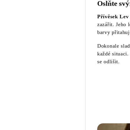
Oslňte sv
Přívěsek Lev
zazářit. Jeho
barvy přitahu
Dokonale slad
každé situaci. 
se odlišit.