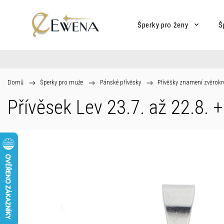
Šperky pro ženy
Š
Domů
/
Šperky pro muže
/
Pánské přívěsky
/
Přívěšky znamení zvěrok
Přívěsek Lev 23.7. až 22.8.
+