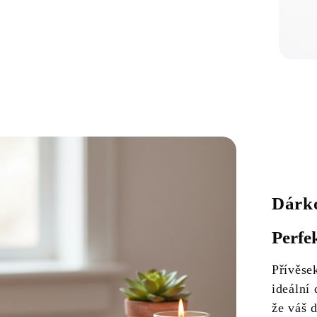
Dárko
Perfe
Přívěse
ideální 
že váš 