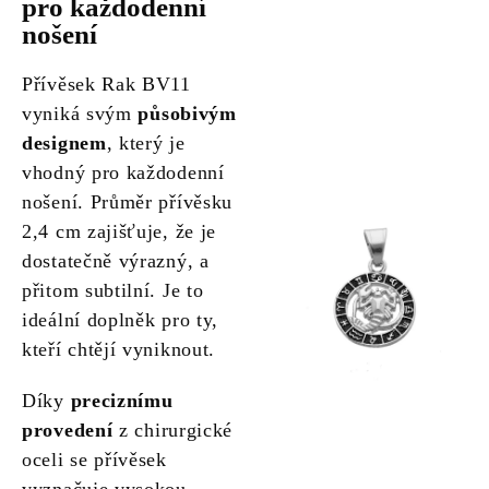
pro každodenní
nošení
Přívěsek Rak BV11
vyniká svým
působivým
designem
, který je
vhodný pro každodenní
nošení. Průměr přívěsku
2,4 cm zajišťuje, že je
dostatečně výrazný, a
přitom subtilní. Je to
ideální doplněk pro ty,
kteří chtějí vyniknout.
Díky
preciznímu
provedení
z chirurgické
oceli se přívěsek