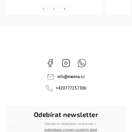
2,5
3,5
4,5
Facebook
Instagram
Whatsapp
info
@
ewena.cz
+420777257306
Odebírat newsletter
Odesláním objednávky souhlasíte s
podmínkami ochrany osobních údajů