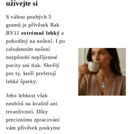
užívejte si
S váhou pouhých 5
gramů je přívěsek Rak
BV11
extrémně lehký
a
pohodlný na nošení. I po
celodenním nošení
nezpůsobí nepříjemné
pocity ani tlak. Skvělý
pro ty, kteří preferují
lehké šperky.
Jeho lehkost však
neubírá na kvalitě ani
trvanlivosti. Díky
preciznímu zpracování
vám přívěsek poskytne