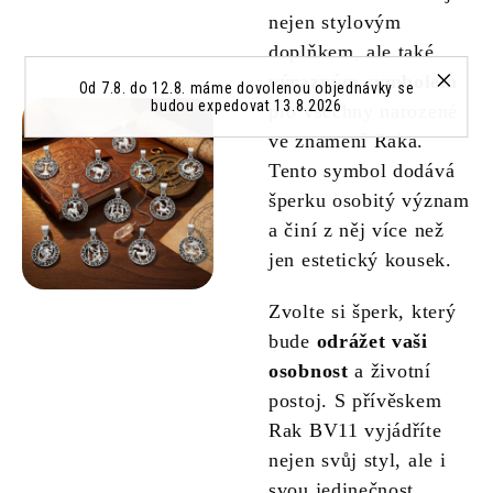
nejen stylovým
doplňkem, ale také
výrazným symbolem
Od 7.8. do 12.8. máme dovolenou objednávky se
budou expedovat 13.8.2026
pro všechny narozené
ve znamení Raka.
Tento symbol dodává
šperku osobitý význam
a činí z něj více než
jen estetický kousek.
Zvolte si šperk, který
bude
odrážet vaši
osobnost
a životní
postoj. S přívěskem
Rak BV11 vyjádříte
nejen svůj styl, ale i
svou jedinečnost.