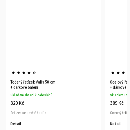
Ocelový řetízek kostičkový 60 cm
Řetízek 50 
+ dárkové balení
+ dárkové b
Skladem ihned k odeslání
Skladem ihn
309 Kč
309 Kč
Ocelový řetízek. Délka 60...
Ocelový řetíz
Detail
Detail