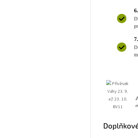
6
D
p
7
D
m
J
o
Doplňkové