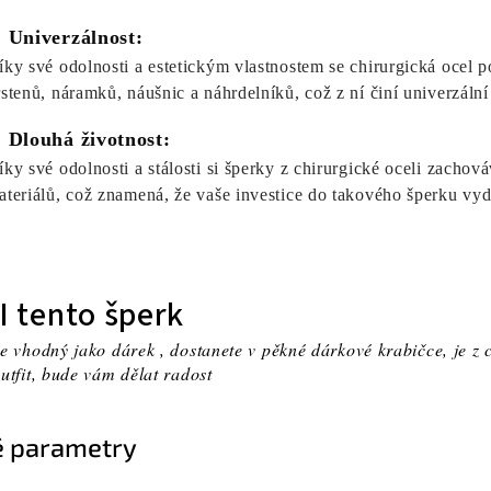
. Univerzálnost:
íky své odolnosti a estetickým vlastnostem se chirurgická ocel p
rstenů, náramků, náušnic a náhrdelníků, což z ní činí univerzální
. Dlouhá životnost:
íky své odolnosti a stálosti si šperky z chirurgické oceli zach
ateriálů, což znamená, že vaše investice do takového šperku vyd
I tento šperk
e vhodný jako dárek , dostanete v pěkné dárkové krabičce, je z 
utfit, bude vám dělat radost
 parametry