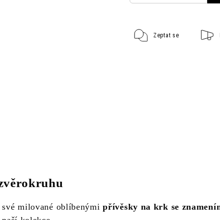
Zeptat se
zvěrokruhu
a své milované oblíbenými
přívěsky na krk se znamení
 naší kolekce.