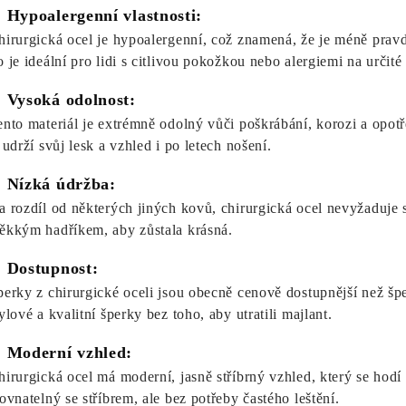
. Hypoalergenní vlastnosti:
hirurgická ocel je hypoalergenní, což znamená, že je méně prav
o je ideální pro lidi s citlivou pokožkou nebo alergiemi na určité
. Vysoká odolnost:
ento materiál je extrémně odolný vůči poškrábání, korozi a opotř
 udrží svůj lesk a vzhled i po letech nošení.
. Nízká údržba:
a rozdíl od některých jiných kovů, chirurgická ocel nevyžaduje spe
ěkkým hadříkem, aby zůstala krásná.
. Dostupnost:
perky z chirurgické oceli jsou obecně cenově dostupnější než šp
ylové a kvalitní šperky bez toho, aby utratili majlant.
. Moderní vzhled:
hirurgická ocel má moderní, jasně stříbrný vzhled, který se hodí 
rovnatelný se stříbrem, ale bez potřeby častého leštění.