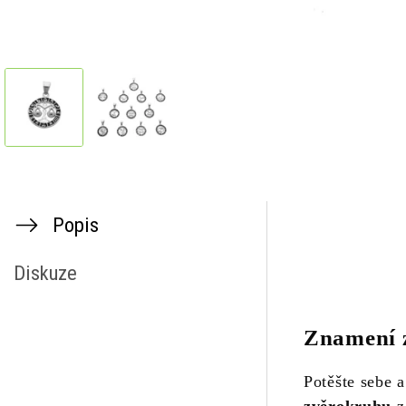
Popis
Diskuze
Znamení 
Potěšte sebe 
zvěrokruhu
z