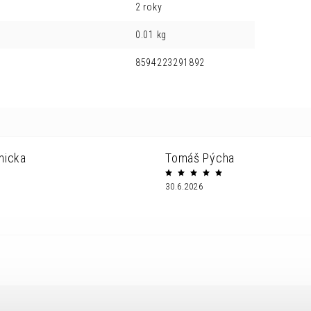
2 roky
0.01 kg
8594223291892
nicka
Tomáš Pýcha
30.6.2026