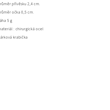
růměr přívěsku 2,4 cm.
růměr očka 0,5 cm.
áha 5 g
ateriál : chirurgická ocel
árková krabička