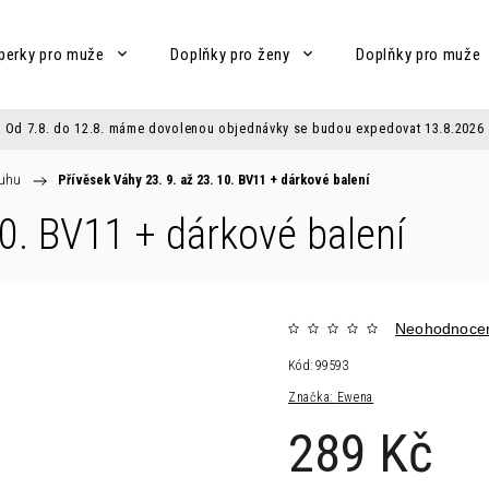
perky pro muže
Doplňky pro ženy
Doplňky pro muže
Od 7.8. do 12.8. máme dovolenou objednávky se budou expedovat 13.8.2026
ruhu
/
Přívěsek Váhy 23. 9. až 23. 10. BV11
+ dárkové balení
10. BV11
+ dárkové balení
Neohodnoce
Kód:
99593
Značka:
Ewena
289 Kč