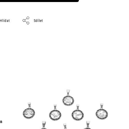
Hlídat
Sdílet
m