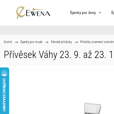
Šperky pro ženy
Š
Domů
/
Šperky pro muže
/
Pánské přívěsky
/
Přívěšky znamení zvěrok
Přívěsek Váhy 23. 9. až 23. 