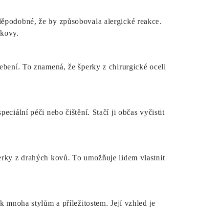
děpodobné, že by způsobovala alergické reakce.
 kovy.
ebení. To znamená, že šperky z chirurgické oceli
ciální péči nebo čištění. Stačí ji občas vyčistit
erky z drahých kovů. To umožňuje lidem vlastnit
k mnoha stylům a příležitostem. Její vzhled je