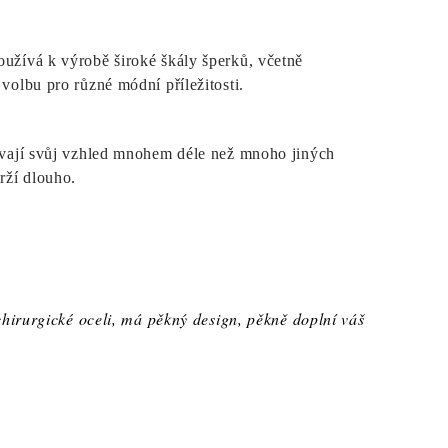
oužívá k výrobě široké škály šperků, včetně
 volbu pro různé módní příležitosti.
ovávají svůj vzhled mnohem déle než mnoho jiných
rží dlouho.
chirurgické oceli, má pěkný design, pěkně doplní váš