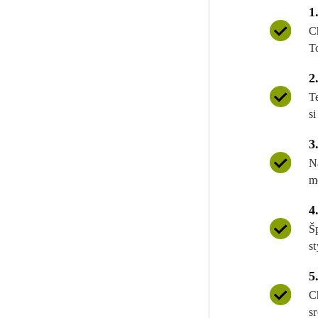
1
C
T
2
T
si
3
N
m
4
Š
st
5
C
s