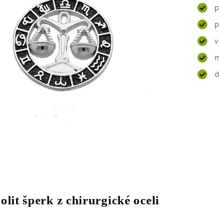
p
p
v
m
d
olit šperk z chirurgické oceli