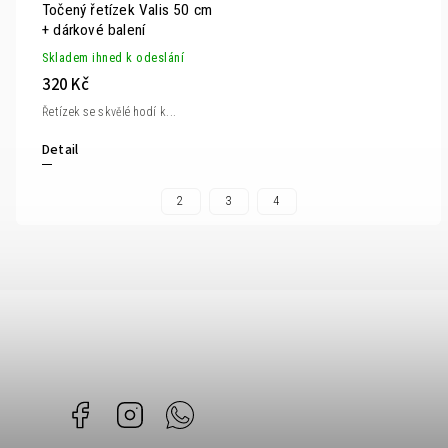
Točený řetízek Valis 50 cm
+ dárkové balení
Skladem ihned k odeslání
320 Kč
Řetízek se skvělé hodí k...
Detail
2
3
4
Facebook
Instagram
Whatsapp