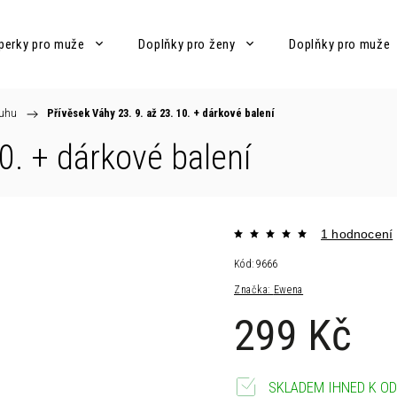
perky pro muže
Doplňky pro ženy
Doplňky pro muže
ruhu
/
Přívěsek Váhy 23. 9. až 23. 10.
+ dárkové balení
10.
+ dárkové balení
1 hodnocení
Kód:
9666
Značka:
Ewena
299 Kč
SKLADEM IHNED K OD