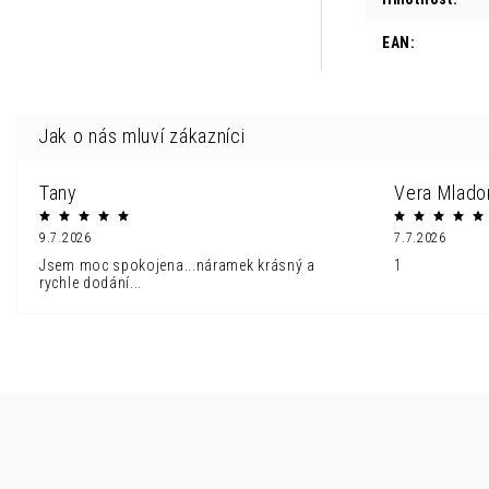
EAN
:
Tany
Vera Mlado
9.7.2026
7.7.2026
Jsem moc spokojena...náramek krásný a
1
rychle dodání...