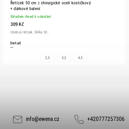
Řetízek 50 cm z chirurgické oceli kostičkový
+ dárkové balení
Skladem ihned k odeslání
309 Kč
Ocelový řetízek. Délka 50...
Detail
2,5
3,5
4,5
info
@
ewena.cz
+420777257306