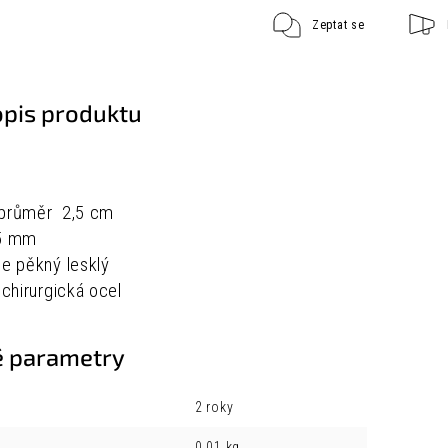
Zeptat se
opis produktu
 průměr 2,5 cm
 5 mm
je pěkný lesklý
 chirurgická ocel
 parametry
2 roky
0.01 kg