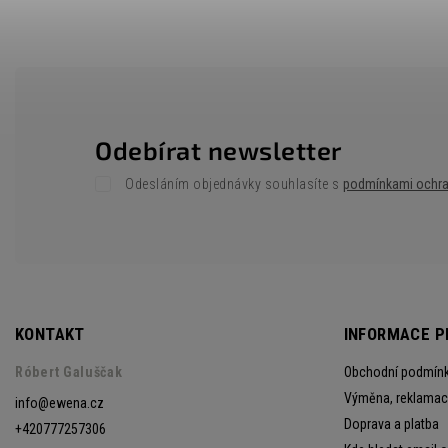
Odebírat newsletter
Odesláním objednávky souhlasíte s
podmínkami ochra
KONTAKT
INFORMACE P
Róbert Galuščak
Obchodní podmín
Výměna, reklamace
info
@
ewena.cz
Doprava a platba
+420777257306