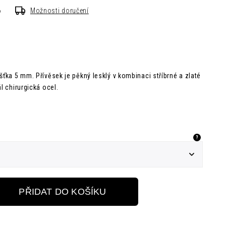
6
Možnosti doručení
ušťka 5 mm.
Přívěsek je pěkný lesklý v kombinaci stříbrné a zlaté
l chirurgická ocel.
?
PŘIDAT DO KOŠÍKU