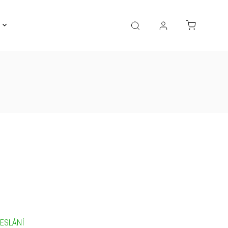
Gravírování
Pro děti
Výprodej
Bižuterie
ESLÁNÍ