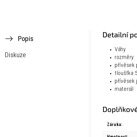
Detailní p
Popis
Váhy
Diskuze
rozměry:
přívěsek
tloušťka
přívěsek 
materiál :
Doplňkové
Záruka
:
Hmotnost
: