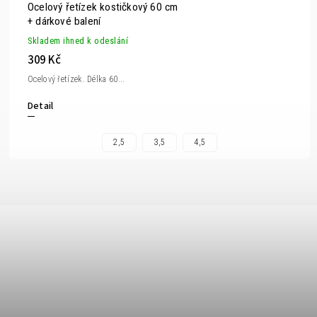
Ocelový řetízek kostičkový 60 cm
+ dárkové balení
Skladem ihned k odeslání
309 Kč
Ocelový řetízek. Délka 60...
Detail
2,5
3,5
4,5