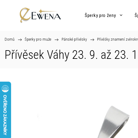
Šperky pro ženy
Š
Domů
/
Šperky pro muže
/
Pánské přívěsky
/
Přívěšky znamení zvěrok
Přívěsek Váhy 23. 9. až 23. 