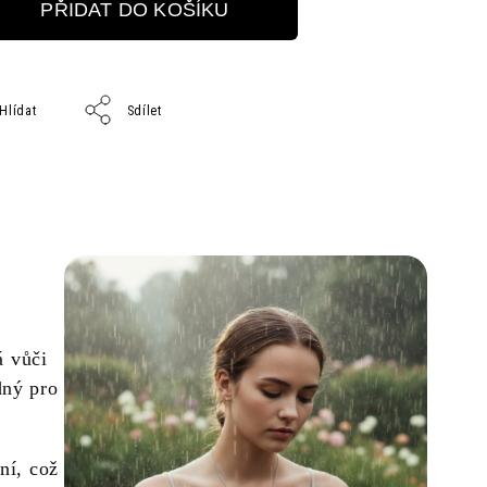
PŘIDAT DO KOŠÍKU
Hlídat
Sdílet
á vůči
dný pro
ní, což