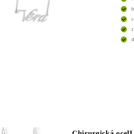
b
v
z
d
Chirurgická ocelI