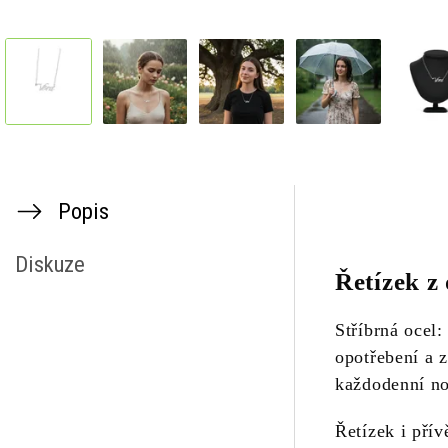
Popis
Diskuze
Řetízek z 
Stříbrná ocel:
opotřebení a 
každodenní noš
Řetízek i přív