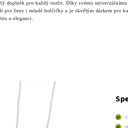
vělý doplněk pro každý outfit. Díky svému univerzálnímu
dí pro ženy i mladé holčičky a je skvělým dárkem pro k
itu a eleganci.
Spe
c
m