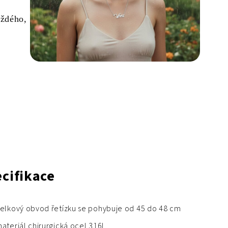
aždého,
cifikace
elkový obvod řetízku se pohybuje od 45 do 48 cm
ateriál chirurgická ocel 316L