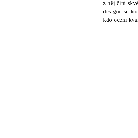
z něj činí sk
designu se ho
kdo ocení kval