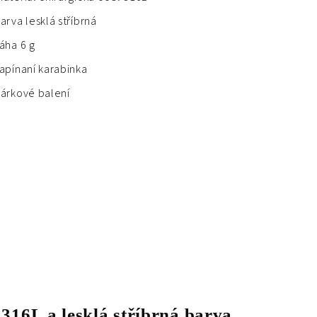
arva lesklá stříbrná
áha 6 g
apínaní karabinka
árkové balení
 316L a lesklá stříbrná barva