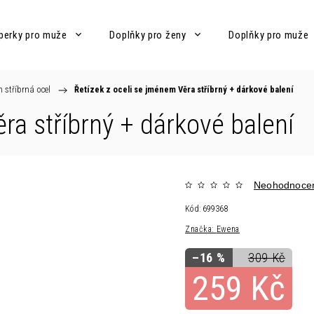
perky pro muže
Doplňky pro ženy
Doplňky pro muže
m stříbrná ocel
/
Řetízek z oceli se jménem Věra stříbrný
+ dárkové balení
ěra stříbrný
+ dárkové balení
Neohodnoce
Kód:
699368
Značka:
Ewena
–16 %
309 Kč
259 Kč