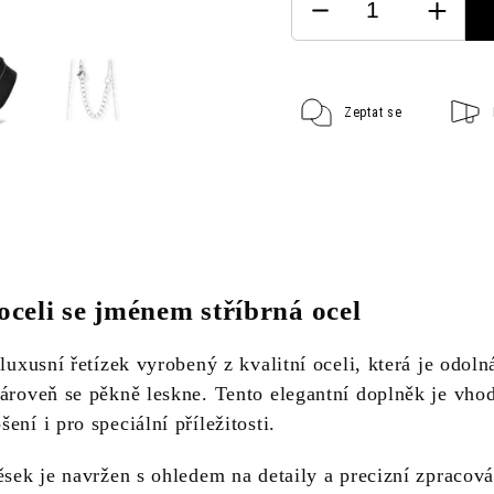
Zeptat se
oceli se jménem stříbrná ocel
 luxusní řetízek vyrobený z kvalitní oceli, která je odoln
zároveň se pěkně leskne. Tento elegantní doplněk je vho
ení i pro speciální příležitosti.
ěsek je navržen s ohledem na detaily a precizní zpracová