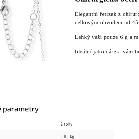
Elegantní řetízek z chirur
celkovým obvodem od 45
Lehký váží pouze 6 g a m
Ideální jako dárek, vám b
 parametry
2 roky
0.05 kg