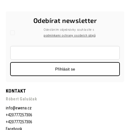
Odebírat newsletter
Odesláním objednávky souhlasíte s
podmínkami ochrany osobních údajů
Přihlásit se
KONTAKT
Róbert Galuščak
info
@
ewena.cz
+420777257306
+420777257306
Facebook