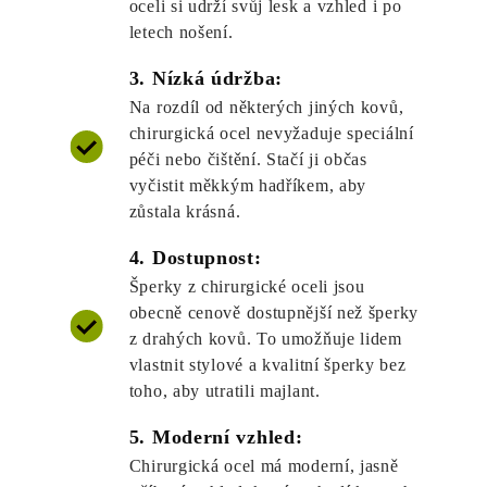
oceli si udrží svůj lesk a vzhled i po
letech nošení.
3. Nízká údržba:
Na rozdíl od některých jiných kovů,
chirurgická ocel nevyžaduje speciální
péči nebo čištění. Stačí ji občas
vyčistit měkkým hadříkem, aby
zůstala krásná.
4. Dostupnost:
Šperky z chirurgické oceli jsou
obecně cenově dostupnější než šperky
z drahých kovů. To umožňuje lidem
vlastnit stylové a kvalitní šperky bez
toho, aby utratili majlant.
5. Moderní vzhled:
Chirurgická ocel má moderní, jasně