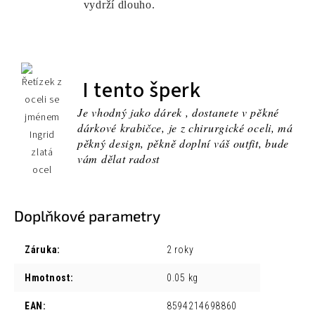
vydrží dlouho.
I tento šperk
Je vhodný jako dárek , dostanete v pěkné
dárkové krabičce, je z chirurgické oceli, má
pěkný design, pěkně doplní váš outfit, bude
vám dělat radost
Doplňkové parametry
Záruka
:
2 roky
Hmotnost
:
0.05 kg
EAN
:
8594214698860