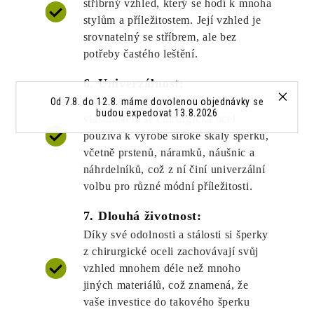
stříbrný vzhled, který se hodí k mnoha
stylům a příležitostem. Její vzhled je
srovnatelný se stříbrem, ale bez
potřeby častého leštění.
6. Univerzálnost:
Od 7.8. do 12.8. máme dovolenou objednávky se
Díky své odolnosti a estetickým
budou expedovat 13.8.2026
vlastnostem se chirurgická ocel
používá k výrobě široké škály šperků,
včetně prstenů, náramků, náušnic a
náhrdelníků, což z ní činí univerzální
volbu pro různé módní příležitosti.
7. Dlouhá životnost:
Díky své odolnosti a stálosti si šperky
z chirurgické oceli zachovávají svůj
vzhled mnohem déle než mnoho
jiných materiálů, což znamená, že
vaše investice do takového šperku