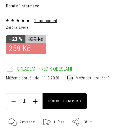
Detailní informace
1 hodnocení
Značka:
Ewena
–23 %
339 Kč
259 Kč
SKLADEM IHNED K ODESLÁNÍ
Můžeme doručit do:
11.8.2026
Možnosti doručení
PŘIDAT DO KOŠÍKU
Zeptat se
Hlídat
Sdílet