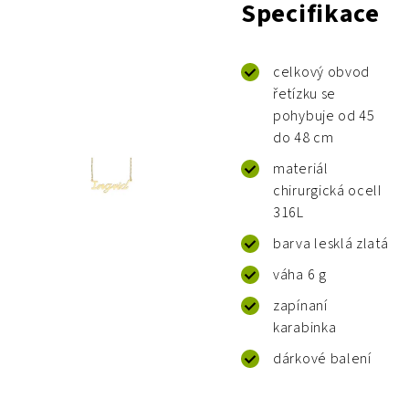
Specifikace
celkový obvod
řetízku se
pohybuje od 45
do 48 cm
materiál
chirurgická ocelI
316L
barva lesklá zlatá
váha 6 g
zapínaní
karabinka
dárkové balení