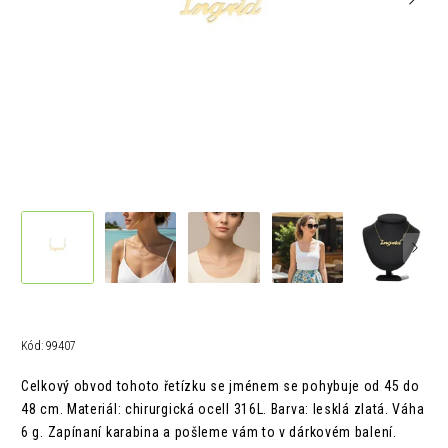
Kód:
99407
Celkový obvod tohoto řetízku se jménem se pohybuje od 45 do
48 cm.
Materiál: chirurgická ocelI 316L.
Barva: lesklá zlatá.
Váha
6 g. Z
apínaní karabina a pošleme vám to v
dárkovém balení.