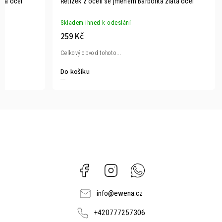
atá ocel
Řetízek z oceli se jménem Barborka zlatá ocel
Skladem ihned k odeslání
259 Kč
Celkový obvod tohoto...
Do košíku
Facebook
Instagram
Whatsapp
info
@
ewena.cz
+420777257306