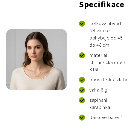
Specifikace
celkový obvod
řetízku se
pohybuje od 45
do 48 cm
materiál
chirurgická ocelI
316L
barva lesklá zlatá
váha 6 g
zapínaní
karabinka
dárkové balení