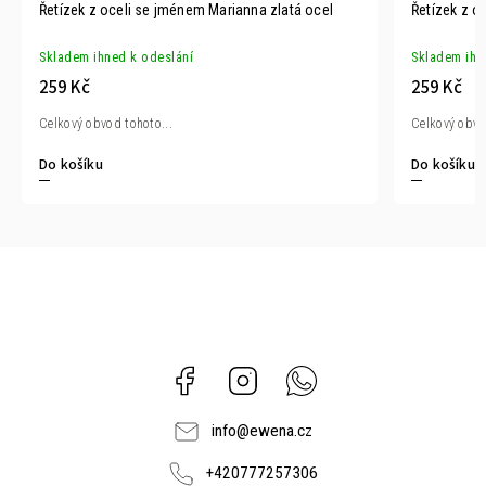
Řetízek z oceli se jménem Marianna zlatá ocel
Řetízek z o
Skladem ihned k odeslání
Skladem ihn
259 Kč
259 Kč
Celkový obvod tohoto...
Celkový obvo
Do košíku
Do košíku
Facebook
Instagram
Whatsapp
info
@
ewena.cz
+420777257306