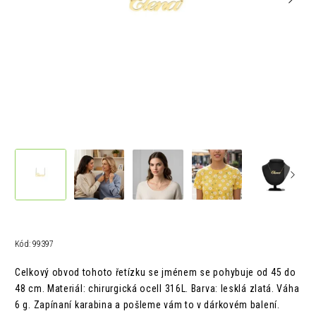
Kód:
99397
Celkový obvod tohoto řetízku se jménem se pohybuje od 45 do
48 cm.
Materiál: chirurgická ocelI 316L.
Barva: lesklá zlatá.
Váha
6 g. Z
apínaní karabina a pošleme vám to v
dárkovém balení.