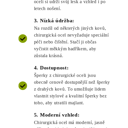
oceli si udrží svůj lesk a vzhled i po
letech nošení.
3. Nízká údržba:
Na rozdíl od některých jiných kovů,
chirurgická ocel nevyžaduje speciální
péči nebo čištění. Stačí ji občas
vyčistit měkkým hadříkem, aby
zůstala krásná.
4. Dostupnost:
Šperky z chirurgické oceli jsou
obecně cenově dostupnější než šperky
z drahých kovů. To umožňuje lidem
vlastnit stylové a kvalitní šperky bez
toho, aby utratili majlant.
5. Moderní vzhled:
Chirurgická ocel má moderní, jasně