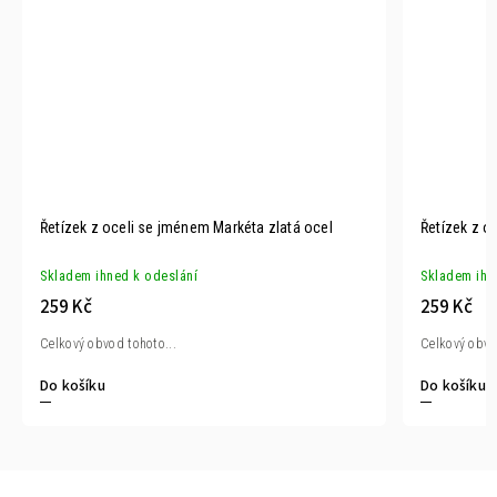
Řetízek z oceli se jménem Markéta zlatá ocel
Řetízek z o
Skladem ihned k odeslání
Skladem ihn
259 Kč
259 Kč
Celkový obvod tohoto...
Celkový obvo
Do košíku
Do košíku