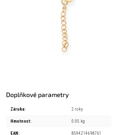
Doplňkové parametry
Záruka
:
2 roky
Hmotnost
:
0.05 kg
EAN
:
8594214698761