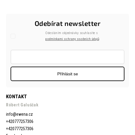
Odebírat newsletter
Odesláním objednávky souhlasíte s
podmínkami ochrany osobních údajů
Přihlásit se
KONTAKT
Róbert Galuščak
info
@
ewena.cz
+420777257306
+420777257306