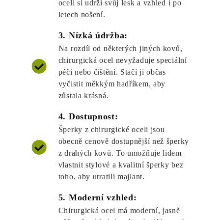
oceli si udrží svůj lesk a vzhled i po
letech nošení.
3. Nízká údržba:
Na rozdíl od některých jiných kovů,
chirurgická ocel nevyžaduje speciální
péči nebo čištění. Stačí ji občas
vyčistit měkkým hadříkem, aby
zůstala krásná.
4. Dostupnost:
Šperky z chirurgické oceli jsou
obecně cenově dostupnější než šperky
z drahých kovů. To umožňuje lidem
vlastnit stylové a kvalitní šperky bez
toho, aby utratili majlant.
5. Moderní vzhled:
Chirurgická ocel má moderní, jasně