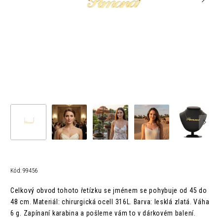
Kód:
99456
Celkový obvod tohoto řetízku se jménem se pohybuje od 45 do
48 cm.
Materiál: chirurgická ocelI 316L.
Barva: lesklá zlatá.
Váha
6 g. Z
apínaní karabina a pošleme vám to v
dárkovém balení.