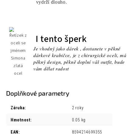
vydrží dlouho.
I tento šperk
Je vhodný jako dárek , dostanete v pěkné
dárkové krabičce, je z chirurgické oceli, má
pěkný design, pěkně doplní váš outfit, bude
vám dělat radost
Doplňkové parametry
Záruka
:
2 roky
Hmotnost
:
0.05 kg
EAN
:
8594214699355