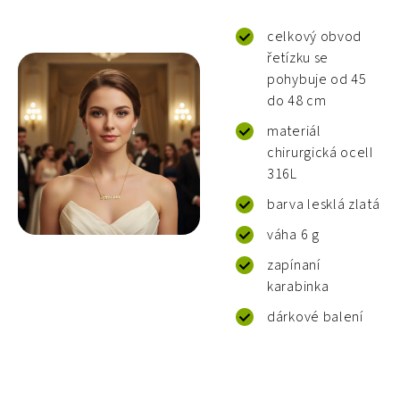
celkový obvod
řetízku se
pohybuje od 45
do 48 cm
materiál
chirurgická ocelI
316L
barva lesklá zlatá
váha 6 g
zapínaní
karabinka
dárkové balení