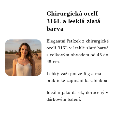
Chirurgická ocelI
316L a lesklá zlatá
barva
Elegantní řetízek z chirurgické
oceli 316L v lesklé zlaté barvě
s celkovým obvodem od 45 do
48 cm.
Lehký váží pouze 6 g a má
praktické zapínání karabinkou.
Ideální jako dárek, doručený v
dárkovém balení.