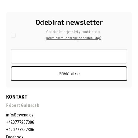
Odebírat newsletter
Odesláním objednávky souhlasíte s
podmínkami ochrany osobních údajů
Přihlásit se
KONTAKT
Róbert Galuščak
info
@
ewena.cz
+420777257306
+420777257306
Facebook