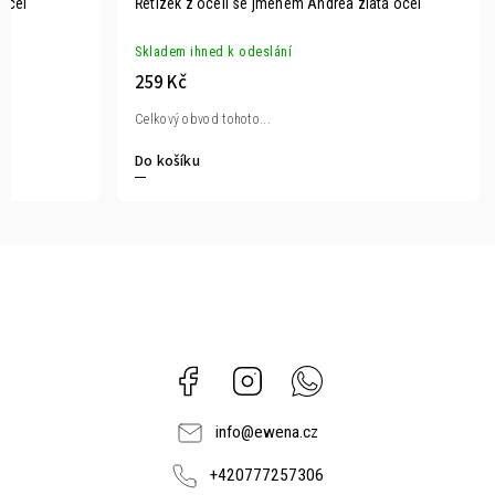
 ocel
Řetízek z oceli se jménem Andrea zlatá ocel
Skladem ihned k odeslání
259 Kč
Celkový obvod tohoto...
Do košíku
Facebook
Instagram
Whatsapp
info
@
ewena.cz
+420777257306