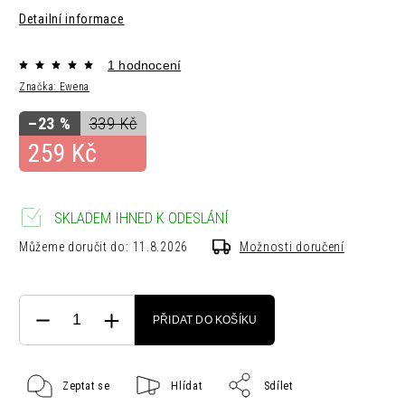
Detailní informace
1 hodnocení
Značka:
Ewena
–23 %
339 Kč
259 Kč
SKLADEM IHNED K ODESLÁNÍ
Můžeme doručit do:
11.8.2026
Možnosti doručení
PŘIDAT DO KOŠÍKU
Zeptat se
Hlídat
Sdílet