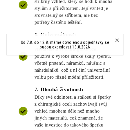
stříbrný vzhled, který se hodí k mnoha
stylům a příležitostem. Její vzhled je
srovnatelný se stříbrem, ale bez
potřeby častého leštění.
6. Univerzálnost:
Díky své odolnosti a estetickým
Od 7.8. do 12.8. máme dovolenou objednávky se
budou expedovat 13.8.2026
vlastnostem se chirurgická ocel
používá k výrobě široké škály šperků,
včetně prstenů, náramků, náušnic a
náhrdelníků, což z ní činí univerzální
volbu pro různé módní příležitosti.
7. Dlouhá životnost:
Díky své odolnosti a stálosti si šperky
z chirurgické oceli zachovávají svůj
vzhled mnohem déle než mnoho
jiných materiálů, což znamená, že
vaše investice do takového šperku