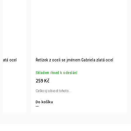
zlatá ocel
Řetízek z oceli se jménem Gabriela zlatá ocel
Skladem ihned k odeslání
259 Kč
Celkový obvod tohoto...
Do košíku