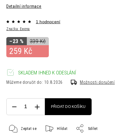
Detailní informace
1 hodnocení
Značka:
Ewena
–23 %
339 Kč
259 Kč
SKLADEM IHNED K ODESLÁNÍ
Můžeme doručit do:
10.8.2026
Možnosti doručení
PŘIDAT DO KOŠÍKU
Zeptat se
Hlídat
Sdílet