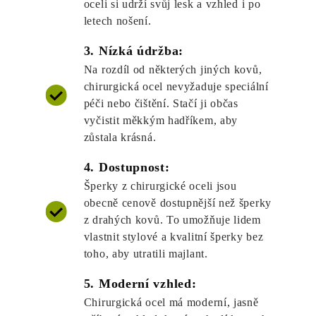
oceli si udrží svůj lesk a vzhled i po
letech nošení.
3. Nízká údržba:
Na rozdíl od některých jiných kovů,
chirurgická ocel nevyžaduje speciální
péči nebo čištění. Stačí ji občas
vyčistit měkkým hadříkem, aby
zůstala krásná.
4. Dostupnost:
Šperky z chirurgické oceli jsou
obecně cenově dostupnější než šperky
z drahých kovů. To umožňuje lidem
vlastnit stylové a kvalitní šperky bez
toho, aby utratili majlant.
5. Moderní vzhled:
Chirurgická ocel má moderní, jasně