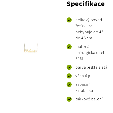
Specifikace
celkový obvod
řetízku se
pohybuje od 45
do 48 cm
materiál
chirurgická ocelI
316L
barva lesklá zlatá
váha 6 g
zapínaní
karabinka
dárkové balení