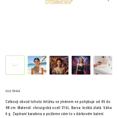
Kód:
99444
Celkový obvod tohoto řetízku se jménem se pohybuje od 45 do
48 cm.
Materiál: chirurgická ocelI 316L.
Barva: lesklá zlatá.
Váha
6 g. Z
apínaní karabina a pošleme vám to v
dárkovém balení.