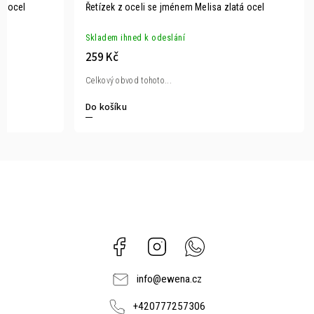
tá ocel
Řetízek z oceli se jménem Melisa zlatá ocel
Skladem ihned k odeslání
259 Kč
Celkový obvod tohoto...
Do košíku
Facebook
Instagram
Whatsapp
info
@
ewena.cz
+420777257306