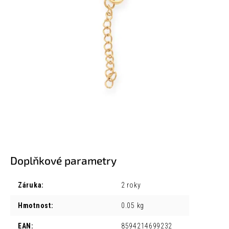
Doplňkové parametry
Záruka
:
2 roky
Hmotnost
:
0.05 kg
EAN
:
8594214699232