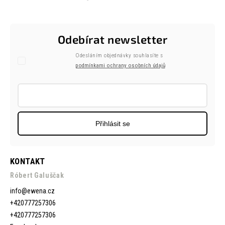
Odebírat newsletter
Odesláním objednávky souhlasíte s
podmínkami ochrany osobních údajů
Přihlásit se
KONTAKT
Róbert Galuščak
info
@
ewena.cz
+420777257306
+420777257306