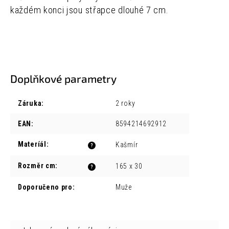
každém konci jsou střapce dlouhé 7 cm.
Doplňkové parametry
Záruka
:
2 roky
EAN
:
8594214692912
Materíál
:
Kašmír
?
Rozměr cm
:
165 x 30
?
Doporučeno pro
:
Muže