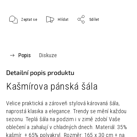
Zeptat se
Hlídat
Sdílet
Popis
Diskuze
Detailní popis produktu
Kašmírova pánská šála
Velice praktická a zároveň stylová károvaná šála,
naprostá klasika a elegance. Trendy se mění každou
sezonu.
Teplá šála na podzim i v zimě zdobí Vaše
oblečení a zahalují v chladných dnech.
Materiál: 35%
kašmír + 65% polyakryl.
Rozměr: 165 x 30 cm + na