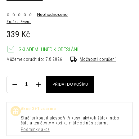
Neohodnoceno
Značka:
Ewena
339 Kč
SKLADEM IHNED K ODESLÁNÍ
Můžeme doručit do:
7.8.2026
Možnosti doručení
PŘIDAT DO KOŠÍKU
Akce 3+1 zdarma
Stačí si koupit alespoň tři kusy jakýkoli šátek, nebo
šálu a ten čtvrtý v košíku máte od nás zdarma.
Podmínky akce