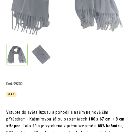
Kód:
99250
3 + 1
Vstupte do světa luxusu a pohodlí s naším nejnovějším
přírůstkem - Kašmírovou šálou o rozměrech
180 x 67 cm + 8 cm
střapce
. Tato šála je vyrobena z prémiové směsi
65% kašmíru,