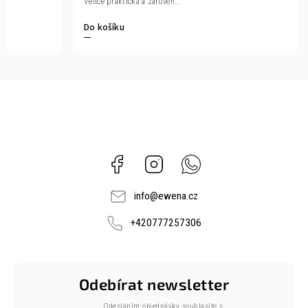
Velice praktická a zároveň...
Do košíku
Facebook
Instagram
Whatsapp
info
@
ewena.cz
+420777257306
Odebírat newsletter
Odesláním objednávky souhlasíte s