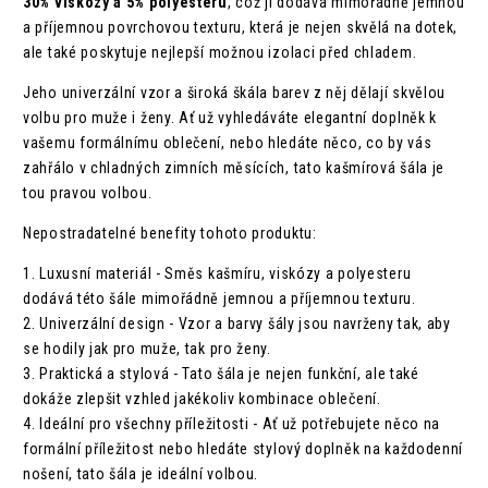
30% viskózy a 5% polyesteru
, což jí dodává mimořádně jemnou
a příjemnou povrchovou texturu, která je nejen skvělá na dotek,
ale také poskytuje nejlepší možnou izolaci před chladem.
Jeho univerzální vzor a široká škála barev z něj dělají skvělou
volbu pro muže i ženy. Ať už vyhledáváte elegantní doplněk k
vašemu formálnímu oblečení, nebo hledáte něco, co by vás
zahřálo v chladných zimních měsících, tato kašmírová šála je
tou pravou volbou.
Nepostradatelné benefity tohoto produktu:
1. Luxusní materiál - Směs kašmíru, viskózy a polyesteru
dodává této šále mimořádně jemnou a příjemnou texturu.
2. Univerzální design - Vzor a barvy šály jsou navrženy tak, aby
se hodily jak pro muže, tak pro ženy.
3. Praktická a stylová - Tato šála je nejen funkční, ale také
dokáže zlepšit vzhled jakékoliv kombinace oblečení.
4. Ideální pro všechny příležitosti - Ať už potřebujete něco na
formální příležitost nebo hledáte stylový doplněk na každodenní
nošení, tato šála je ideální volbou.