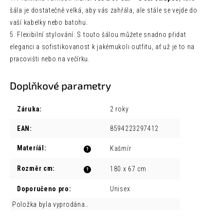
šála je dostatečně velká, aby vás zahřála, ale stále se vejde do
vaší kabelky nebo batohu.
5. Flexibilní stylování: S touto šálou můžete snadno přidat
eleganci a sofistikovanost k jakémukoli outfitu, ať už je to na
pracovišti nebo na večírku.
Doplňkové parametry
Záruka
:
2 roky
EAN
:
8594223297412
Materíál
:
Kašmír
?
Rozměr cm
:
180 x 67 cm
?
Doporučeno pro
:
Unisex
Položka byla vyprodána…