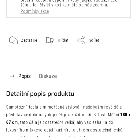
Stačí si koupit alespoň tři kusy jakýkoli šátek, nebo
šálu a ten čtvrtý v košíku máte od nás zdarma.
Podmínky akce
Zeptat se
Hlídat
Sdílet
Popis
Diskuze
Detailní popis produktu
Sumptózní, teplá a mimořádně stylová - naše kašmírová šála
představuje dokonalý doplněk pro každou příležitost. Měřící
180 x
67 cm
, tato šála je dostatečně velká, aby vás zahalila do
luxusního měkkého objetí kašmíru, a přitom dostatečně lehká,