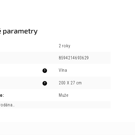
 parametry
2 roky
8594214693629
Vlna
?
200 X 27 cm
?
ro
:
Muže
prodána…