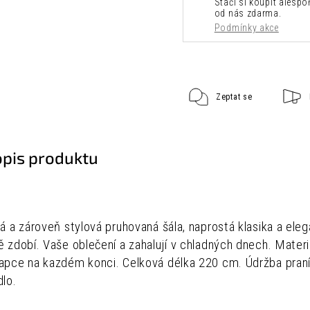
Stačí si koupit alespoň
od nás zdarma.
Podmínky akce
Zeptat se
opis produktu
ká a zároveň stylová pruhovaná šála, naprostá klasika a el
ě zdobí. Vaše oblečení a zahalují v chladných dnech.
Materi
apce na kazdém konci. Celková délka 220 cm. Údržba praní n
dlo.