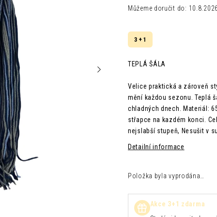
Můžeme doručit do:
10.8.202
3 + 1
TEPLÁ ŠÁLA
Velice praktická a zároveň s
mění každou sezonu.
Teplá š
chladných dnech.
Materiál: 
střapce na kazdém konci. Cel
nejslabší stupeň, Nesušit v s
Detailní informace
Položka byla vyprodána…
Akce 3+1 zdarma