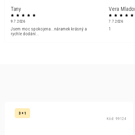
Tany
Vera Mlado
9.7.2026
7.7.2026
Jsem moc spokojena...náramek krásný a
1
rychle dodání...
3 + 1
Kód:
99124