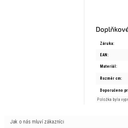
Doplňkové
Záruka
:
EAN
:
Materíál
:
Rozměr cm
:
Doporučeno p
Položka byla vy