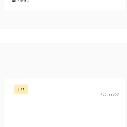
Do košíku
3 + 1
Kód:
99253