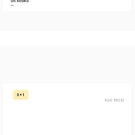
Do košíku
3 + 1
Kód:
99252