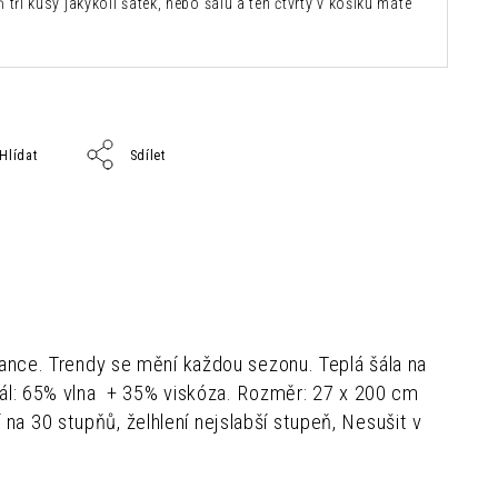
 tři kusy jakýkoli šátek, nebo šálu a ten čtvrtý v košíku máte
Hlídat
Sdílet
egance. Trendy se mění každou sezonu.
Teplá šála na
ál: 65% vlna + 35% viskóza.
Rozměr: 27 x 200 cm
a 30 stupňů, želhlení nejslabší stupeň, Nesušit v