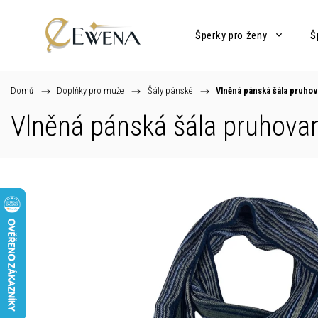
Šperky pro ženy
Š
Domů
/
Doplňky pro muže
/
Šály pánské
/
Vlněná pánská šála pruho
Vlněná pánská šála pruhova