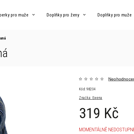
perky pro muže
Doplňky pro ženy
Doplňky pro muže
vaná
ná
Neohodnoce
Kód:
98204
Značka:
Ewena
319 Kč
MOMENTÁLNĚ NEDOSTUPN