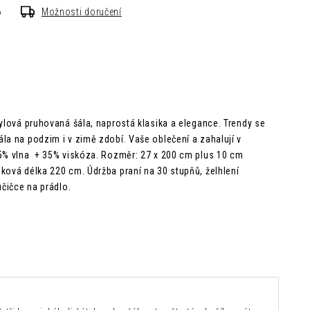
6
Možnosti doručení
tylová pruhovaná šála, naprostá klasika a elegance. Trendy se
ála na podzim i v zimě zdobí. Vaše oblečení a zahalují v
65% vlna + 35% viskóza.
Rozměr: 27 x 200 cm plus 10 cm
ková délka 220 cm. Údržba praní na 30 stupňů, želhlení
učičce na prádlo.