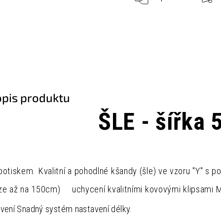
opis produktu
ŠLE - šířka 
potiskem. Kvalitní a pohodlné kšandy (šle) ve vzoru "Y"
lze až na 150cm) uchycení kvalitními kovovými klipsami Ma
avení
Snadný systém nastavení délky.