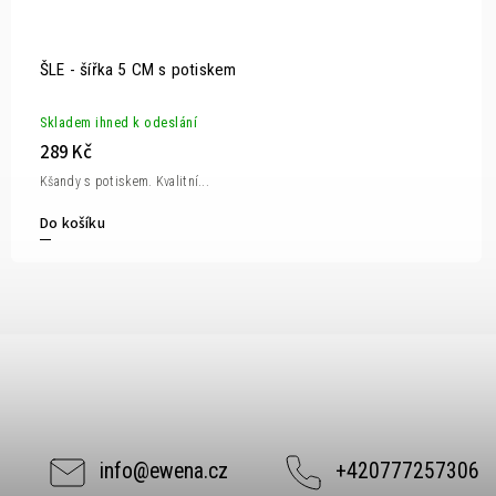
ŠLE - šířka 5 CM s potiskem
Skladem ihned k odeslání
289 Kč
Kšandy s potiskem. Kvalitní...
Do košíku
info
@
ewena.cz
+420777257306