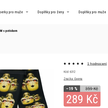
perky pro muže
Doplňky pro ženy
Doplňky pro muže
CM s potiskem
1 hodnocení
Kód:
6312
Značka:
Ewena
–19 %
359 Kč
289 Kč