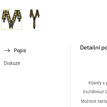
Detailní p
Popis
Diskuze
Kšandy s 
(roztáhnout 
Možnost nast