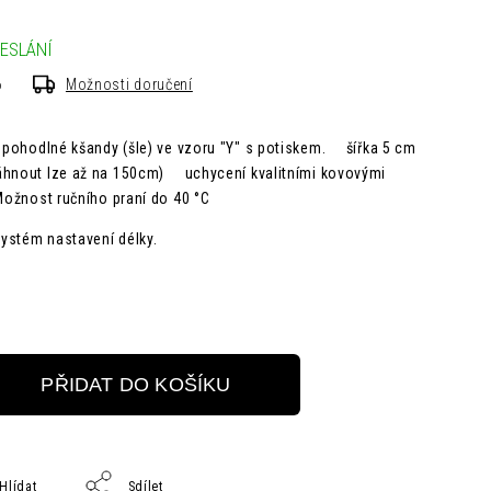
ESLÁNÍ
6
Možnosti doručení
 a pohodlné kšandy (šle) ve vzoru "Y" s potiskem. šířka 5 cm
áhnout lze až na 150cm) uchycení kvalitními kovovými
 Možnost ručního praní do 40 °C
ystém nastavení délky.
PŘIDAT DO KOŠÍKU
Hlídat
Sdílet