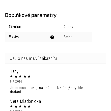
Doplňkové parametry
Záruka
:
2 roky
Motiv
:
Srdce
?
Tany
9.7.2026
Jsem moc spokojena...náramek krásný a rychle
dodání...
Vera Mladonicka