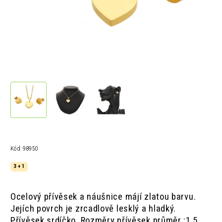
Kód:
98950
3 + 1
Ocelový přívěsek a náušnice májí zlatou barvu.
Jejích povrch je zrcadlově lesklý a hladký.
Přívěsek srdíčko.
Rozměry přívěsek průměr :1,5