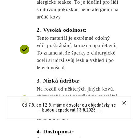
alergické reakce. To je ideální pro lidi
s citlivou pokožkou nebo alergiemi na
určité kovy.
2. Vysoká odolnost:
Tento materiál je extrémně odolný
vůči poškrábání, korozi a opotřebení.
To znamená, že šperky z chirurgické
oceli si udrží svůj lesk a vzhled i po
letech nošení.
3. Nízká údržba:
Na rozdíl od některých jiných kovů,
chirurgická ocel nevyžaduje speciální
péči nebo čištění. Stačí ji občas
Od 7.8. do 12.8. máme dovolenou objednávky se
budou expedovat 13.8.2026
vyčistit měkkým hadříkem, aby
zůstala krásná.
4. Dostupnost: