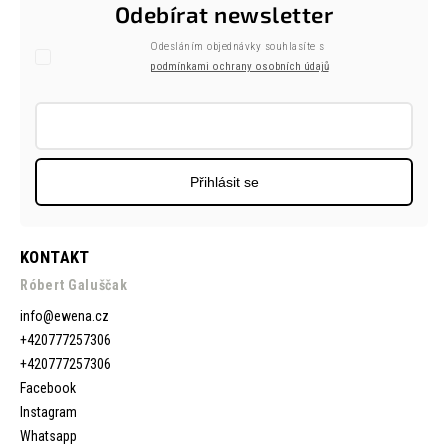
Odebírat newsletter
Odesláním objednávky souhlasíte s
podmínkami ochrany osobních údajů
Přihlásit se
KONTAKT
Róbert Galuščak
info
@
ewena.cz
+420777257306
+420777257306
Facebook
Instagram
Whatsapp