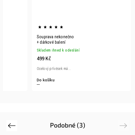
Řetízek na kotník vážka duo řetízek
Souprava ne
+ dárkové balení
+ dárkové bal
Skladem ihned k odeslání
Skladem ihned
249 Kč
499 Kč
Délka 21 až 26...
Ocelový přívěse
Do košíku
Do košíku
Podobné (3)
Previous
Next