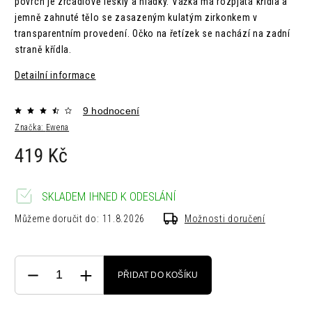
povrch je zrcadlově lesklý a hladký. Vážka má rozpjatá křídla a
jemně zahnuté tělo se zasazeným kulatým zirkonkem v
transparentním provedení. Očko na řetízek se nachází na zadní
straně křídla.
Detailní informace
9 hodnocení
Značka:
Ewena
419 Kč
SKLADEM IHNED K ODESLÁNÍ
Můžeme doručit do:
11.8.2026
Možnosti doručení
PŘIDAT DO KOŠÍKU