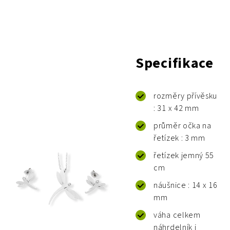
Specifikace
rozměry přívěsku
: 31 x 42 mm
průměr očka na
řetízek : 3 mm
řetízek jemný 55
cm
náušnice : 14 x 16
mm
váha celkem
náhrdelník i