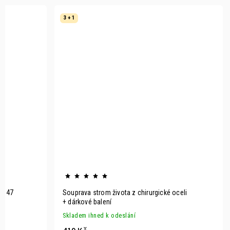
3 + 1
3 + 1
Souprava z chirurgické oceli modrá KP347
Souprava strom
+ dárkové balení
+ dárkové bale
Skladem ihned k odeslání
Skladem ihned 