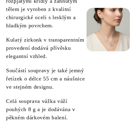
rozpjatými křídly a zahnutým
tělem je vyroben z kvalitní
chirurgické oceli s lesklým a
hladkým povrchem.
Kulatý zirkonk v transparentním
provedení dodává přívěsku
elegantní vzhled.
Součástí soupravy je také jemný
řetízek o délce 55 cm a náušnice
ve stejném designu.
Celá souprava vážka váží
pouhých 8 g a je dodávána v
pěkném dárkovém balení.