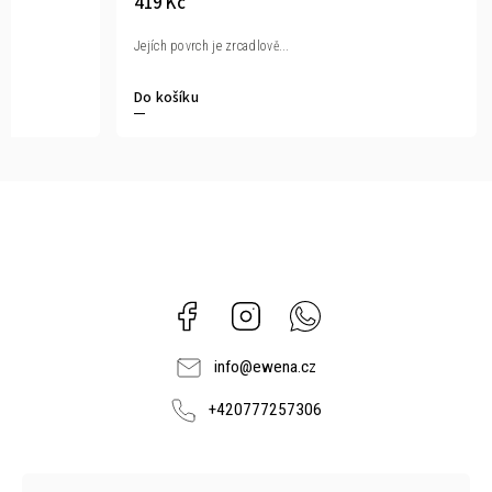
509 Kč
419 Kč
Délka řetízku 45 cm. Průměr...
Jejích povrch je 
Do košíku
Do košíku
Facebook
Instagram
Whatsapp
info
@
ewena.cz
+420777257306