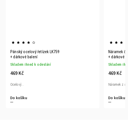
Pánský ocelový řetízek LK759
+ dárkové balení
+ dárkové b
Skladem ihned k odeslání
Skladem ihn
469 Kč
469 Kč
Ocelový...
Náramek z čer
Do košíku
Do košíku