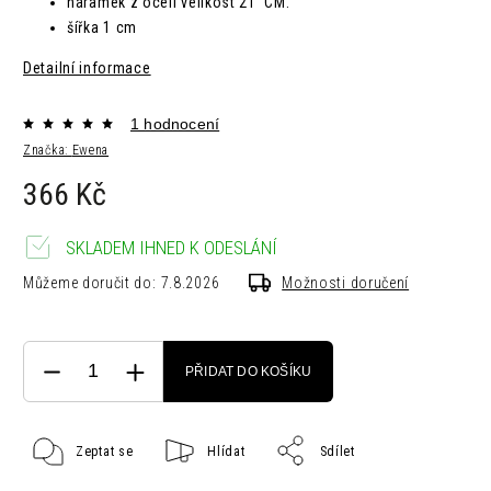
náramek z oceli velikost 21 CM.
šířka 1 cm
Detailní informace
1 hodnocení
Značka:
Ewena
366 Kč
SKLADEM IHNED K ODESLÁNÍ
Můžeme doručit do:
7.8.2026
Možnosti doručení
PŘIDAT DO KOŠÍKU
Zeptat se
Hlídat
Sdílet