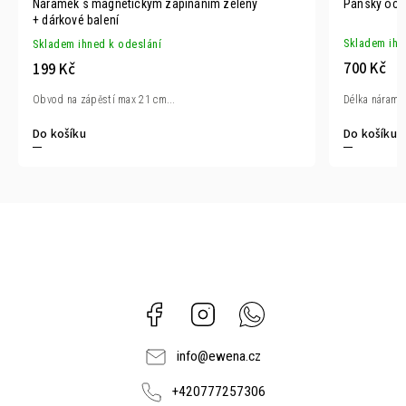
Náramek s magnetickým zapínáním zelený
Pánsky oce
+ dárkové balení
Skladem ihn
Skladem ihned k odeslání
700 Kč
199 Kč
Délka náramků
Obvod na zápěstí max 21 cm...
Do košíku
Do košíku
Facebook
Instagram
Whatsapp
info
@
ewena.cz
+420777257306