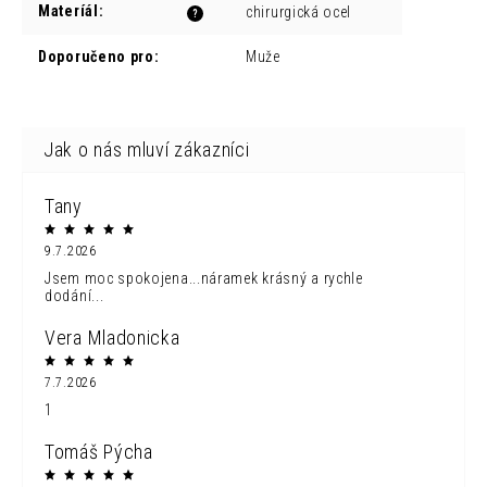
Materíál
:
chirurgická ocel
?
Doporučeno pro
:
Muže
Tany
9.7.2026
Jsem moc spokojena...náramek krásný a rychle
dodání...
Vera Mladonicka
7.7.2026
1
Tomáš Pýcha