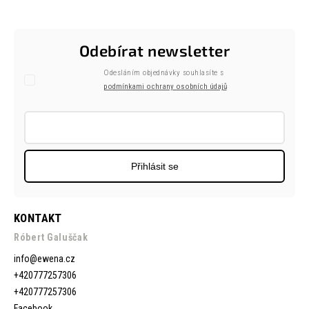
Odebírat newsletter
Odesláním objednávky souhlasíte s
podmínkami ochrany osobních údajů
Přihlásit se
KONTAKT
Róbert Galuščak
info
@
ewena.cz
+420777257306
+420777257306
Facebook