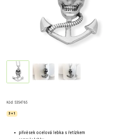
Kód:
5354765
3 + 1
přívěsek ocelová lebka s řetízkem