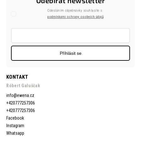
Odebírat newsletter
Odesláním objednávky souhlasíte s
podmínkami ochrany osobních údajů
Přihlásit se
KONTAKT
Róbert Galuščak
info
@
ewena.cz
+420777257306
+420777257306
Facebook
Instagram
Whatsapp