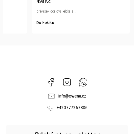
499 Kč
přívěsek ocelová lebka s...
Do košíku
Facebook
Instagram
Whatsapp
info
@
ewena.cz
+420777257306