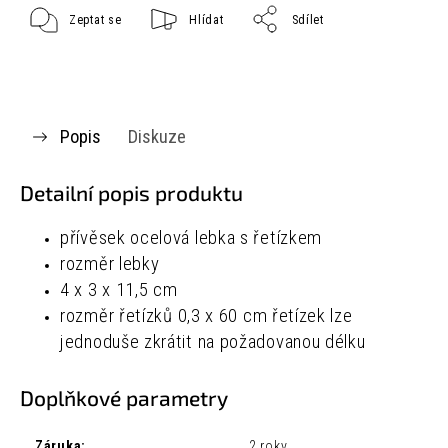
Zeptat se
Hlídat
Sdílet
Popis
Diskuze
Detailní popis produktu
přívěsek ocelová lebka s řetízkem
rozměr lebky
4 x 3 x 11,5 cm
rozměr řetízků
0,3 x 60 cm řetízek lze
jednoduše zkrátit na požadovanou délku
Doplňkové parametry
Záruka
:
2 roky