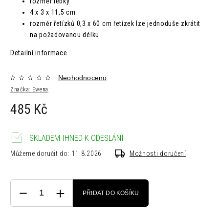
rozměr lebky
4 x 3 x 11,5 cm
rozměr řetízků
0,3 x 60 cm řetízek lze jednoduše zkrátit
na požadovanou délku
Detailní informace
Neohodnoceno
Značka:
Ewena
485 Kč
SKLADEM IHNED K ODESLÁNÍ
Můžeme doručit do:
11.8.2026
Možnosti doručení
PŘIDAT DO KOŠÍKU