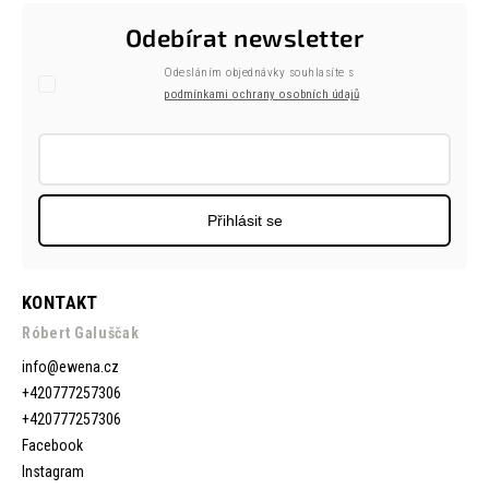
Odebírat newsletter
Odesláním objednávky souhlasíte s
podmínkami ochrany osobních údajů
Přihlásit se
KONTAKT
Róbert Galuščak
info
@
ewena.cz
+420777257306
+420777257306
Facebook
Instagram