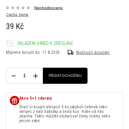
Neohodnoceno
Značka:
Ewena
39 Kč
SKLADEM IHNED K ODESLÁNÍ
Můžeme doručit do:
11.8.2026
Možnosti doručení
PŘIDAT DO KOŠÍKU
Akce 5+1 zdarma
Stačí si koupit alespoň 5 ks jakýkoli čelenek nebo
skřipec z naší nabídky a šestý kus máte od nás
zdarma. Takto můžete obdarovat členy rodiny nebo
jenom sebe.