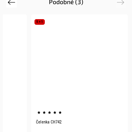
Podobné (3)
Previous
Next
5 + 1
Čelenka CH742