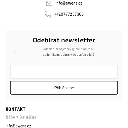
info
@
ewena.cz
+420777257306
Odebírat newsletter
Odesláním objednávky souhlasíte s
podmínkami ochrany osobních údajů
Přihlásit se
KONTAKT
Róbert Galuščak
info
@
ewena.cz