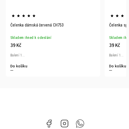
Čelenka dámská červená CH753
Čelenka spo
Skladem ihned k odeslání
Skladem ihn
39 Kč
39 Kč
Balení 1...
Balení 1...
Do košíku
Do košíku
Facebook
Instagram
Whatsapp