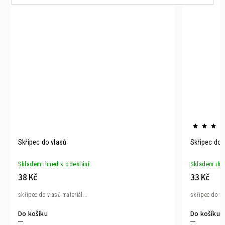
Skřipec do vlasů
Skřipec do 
Skladem ihned k odeslání
Skladem ihn
38 Kč
33 Kč
skřipec do vlasů materiál...
skřipec do vl
Do košíku
Do košíku