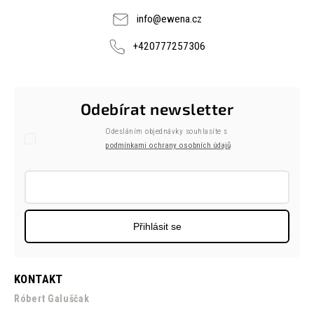
info
@
ewena.cz
+420777257306
Odebírat newsletter
Odesláním objednávky souhlasíte s
podmínkami ochrany osobních údajů
Přihlásit se
KONTAKT
Róbert Galuščak