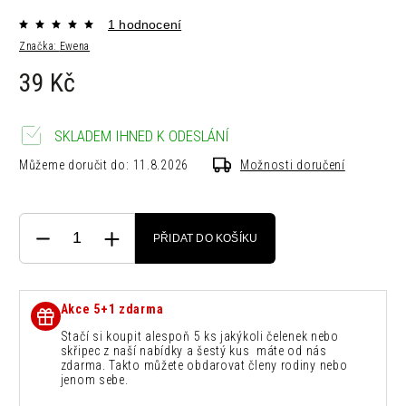
1 hodnocení
Značka:
Ewena
39 Kč
SKLADEM IHNED K ODESLÁNÍ
Můžeme doručit do:
11.8.2026
Možnosti doručení
PŘIDAT DO KOŠÍKU
Akce 5+1 zdarma
Stačí si koupit alespoň 5 ks jakýkoli čelenek nebo
skřipec z naší nabídky a šestý kus máte od nás
zdarma. Takto můžete obdarovat členy rodiny nebo
jenom sebe.