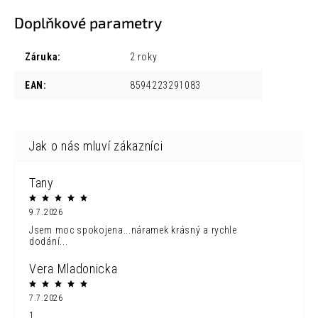
Doplňkové parametry
Záruka
:
2 roky
EAN
:
8594223291083
Tany
9.7.2026
Jsem moc spokojena...náramek krásný a rychle
dodání...
Vera Mladonicka
7.7.2026
1