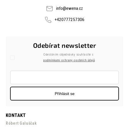
info
@
ewena.cz
+420777257306
Odebírat newsletter
Odesláním objednávky souhlasíte s
podmínkami ochrany osobních údajů
Přihlásit se
KONTAKT
Róbert Galuščak