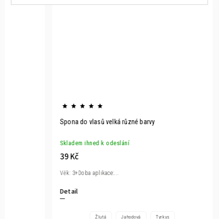
Spona do vlasů velká různé barvy
Skladem ihned k odeslání
39 Kč
Věk: 3+Doba aplikace:...
Detail
Žlutá
Jahodová
Tyrkys