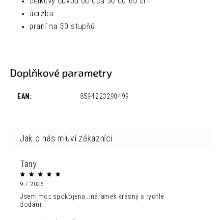
celkový obvod od cca 50 do 60 cm
údržba
praní na 30 stupňů
Doplňkové parametry
EAN
:
8594223290499
Tany
9.7.2026
Jsem moc spokojena...náramek krásný a rychle
dodání...