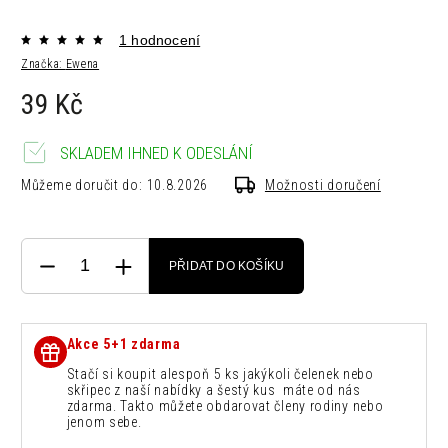
1 hodnocení
Značka:
Ewena
39 Kč
SKLADEM IHNED K ODESLÁNÍ
Můžeme doručit do:
10.8.2026
Možnosti doručení
PŘIDAT DO KOŠÍKU
Akce 5+1 zdarma
Stačí si koupit alespoň 5 ks jakýkoli čelenek nebo
skřipec z naší nabídky a šestý kus máte od nás
zdarma. Takto můžete obdarovat členy rodiny nebo
jenom sebe.