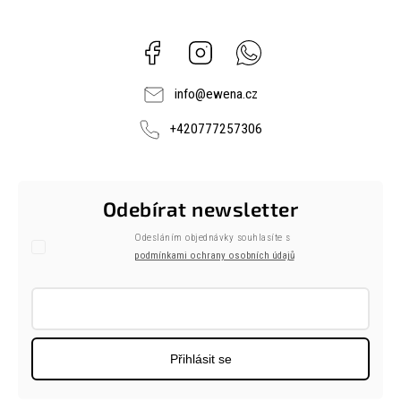
Facebook
Instagram
Whatsapp
info
@
ewena.cz
+420777257306
Odebírat newsletter
Odesláním objednávky souhlasíte s
podmínkami ochrany osobních údajů
Přihlásit se