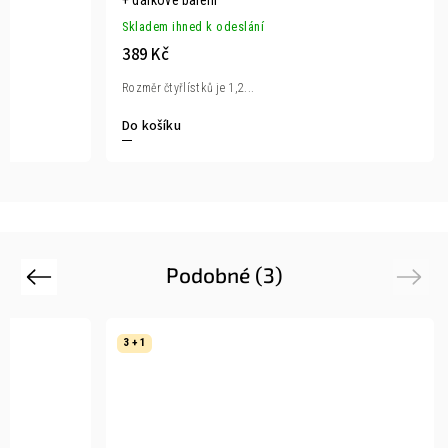
+ dárkové balení
Skladem ihned k odeslání
389 Kč
Rozměr čtyřlístků je 1,2...
Do košíku
Podobné (3)
Previous
Next
3 + 1