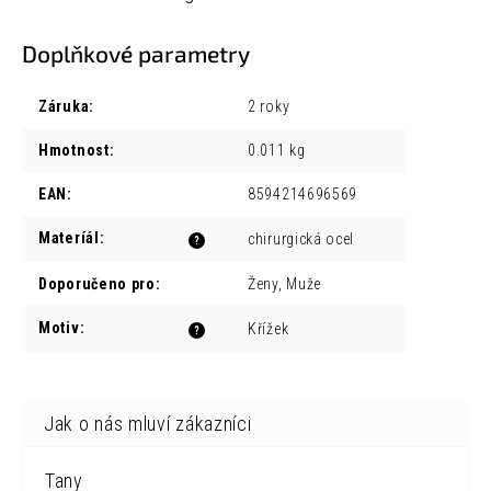
Doplňkové parametry
Záruka
:
2 roky
Hmotnost
:
0.011 kg
EAN
:
8594214696569
Materíál
:
chirurgická ocel
?
Doporučeno pro
:
Ženy, Muže
Motiv
:
Křížek
?
Tany