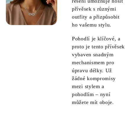
řešení umožňuje nosit
přívěsek s různými
outfity a přizpůsobit
ho vašemu stylu.
Pohodlí je klíčové, a
proto je tento přívěsek
vybaven snadným
mechanismem pro
úpravu délky. Už
žádné kompromisy
mezi stylem a
pohodlím – nyní
můžete mít oboje.