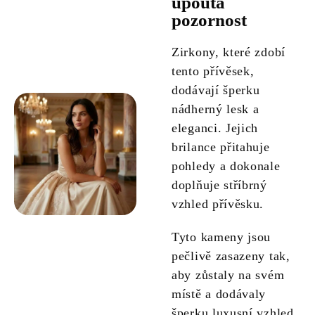
upoutá
pozornost
Zirkony, které zdobí
tento přívěsek,
dodávají šperku
nádherný lesk a
eleganci. Jejich
brilance přitahuje
pohledy a dokonale
doplňuje stříbrný
vzhled přívěsku.
Tyto kameny jsou
pečlivě zasazeny tak,
aby zůstaly na svém
místě a dodávaly
šperku luxusní vzhled.