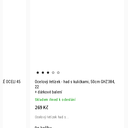
HLADKÝ PLOCHÝ ŘETÍZEK Z CHIRURGICKÉ OCELI 45
Ocelový řetíz
cm
22
+ dárkové bal
Skladem ihned k odeslání
Skladem ihned
368 Kč
269 Kč
Plochý řetízek, známý jako...
Ocelový řetízek 