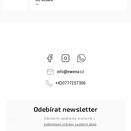
Do košíku
Do košíku
Facebook
Instagram
Whatsapp
info
@
ewena.cz
+420777257306
Odebírat newsletter
Odesláním objednávky souhlasíte s
podmínkami ochrany osobních údajů