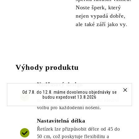
Noste šperk, který
nejen vypadá dobře,
ale také září jako vy.
Výhody produktu
Nadčasový design
Od 7.8. do 12.8. máme dovolenou objednávky se
Symbol nekonečna je klasický a nikdy
budou expedovat 13.8.2026
nevyjde z módy, což z něj činí ideální
volbu pro každodenní nošení.
Nastavitelná délka
Řetízek lze přizpůsobit délce od 45 do
50 cm, což poskytuje flexibilitu a