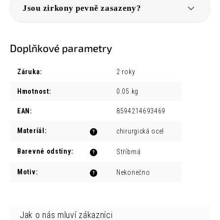
Jsou zirkony pevně zasazeny?
Doplňkové parametry
Záruka
:
2 roky
Hmotnost
:
0.05 kg
EAN
:
8594214693469
Materíál
:
chirurgická ocel
?
Barevné odstíny
:
Stříbrná
?
Motiv
:
Nekonečno
?