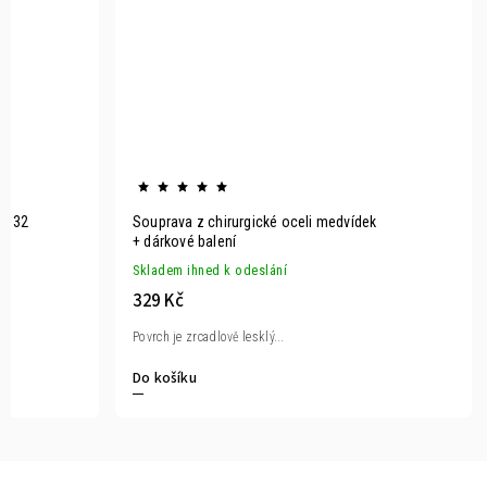
ny 32
Souprava z chirurgické oceli medvídek
+ dárkové balení
Skladem ihned k odeslání
329 Kč
Povrch je zrcadlově lesklý...
Do košíku