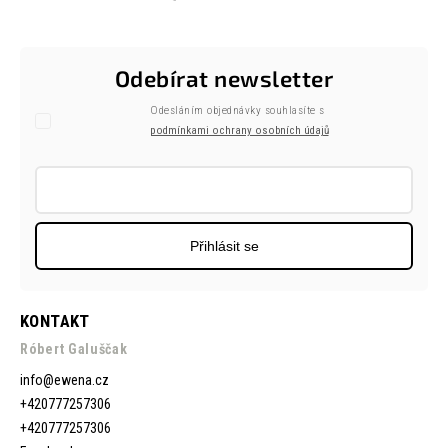
Odebírat newsletter
Odesláním objednávky souhlasíte s
podmínkami ochrany osobních údajů
Přihlásit se
KONTAKT
Róbert Galuščak
info
@
ewena.cz
+420777257306
+420777257306