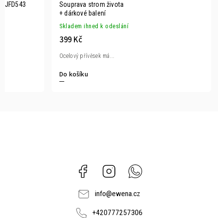
li JFD543
Souprava strom života
+ dárkové balení
Skladem ihned k odeslání
399 Kč
Ocelový přívěsek má...
Do košíku
Facebook
Instagram
Whatsapp
info
@
ewena.cz
+420777257306