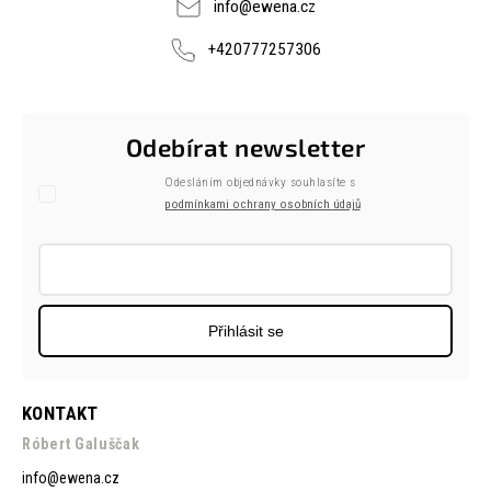
info
@
ewena.cz
+420777257306
Odebírat newsletter
Odesláním objednávky souhlasíte s
podmínkami ochrany osobních údajů
Přihlásit se
KONTAKT
Róbert Galuščak
info
@
ewena.cz