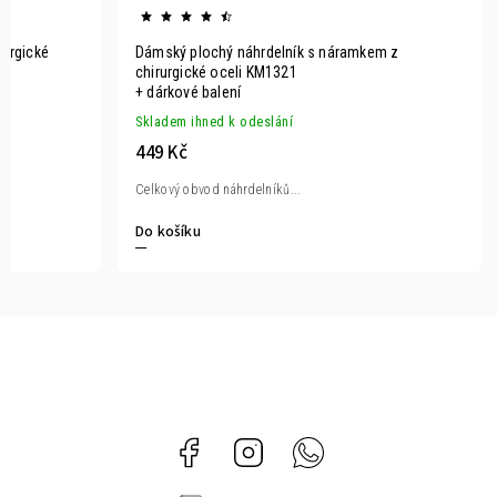
rurgické
Dámský plochý náhrdelník s náramkem z
chirurgické oceli KM1321
+ dárkové balení
Skladem ihned k odeslání
449 Kč
Celkový obvod náhrdelníků...
Do košíku
Facebook
Instagram
Whatsapp