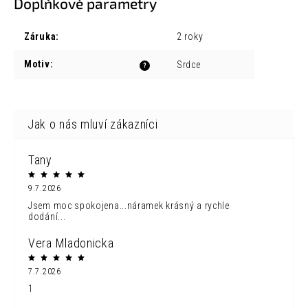
Doplňkové parametry
Záruka
:
2 roky
Motiv
:
Srdce
?
Tany
9.7.2026
Jsem moc spokojena...náramek krásný a rychle
dodání...
Vera Mladonicka
7.7.2026
1