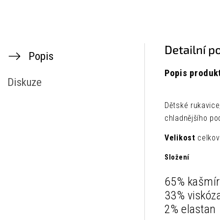
Detailní p
Popis
Popis produk
Diskuze
Dětské rukavice
chladnějšího po
Velikost
celkov
Složení
65% kašmír
33% viskóz
2% elastan