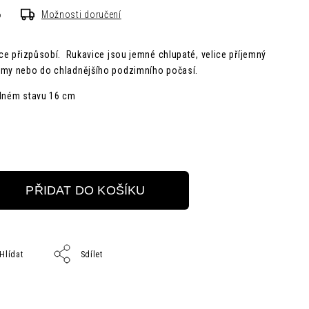
6
Možnosti doručení
uce přizpůsobí. Rukavice jsou jemné chlupaté, velice příjemný
imy nebo do chladnějšího podzimního počasí.
olném stavu 16 cm
PŘIDAT DO KOŠÍKU
Hlídat
Sdílet