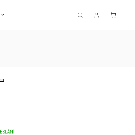
Gravírování
Pro děti
Výprodej
Bižuterie
no
ESLÁNÍ