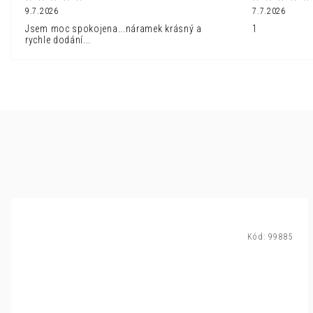
9.7.2026
7.7.2026
Jsem moc spokojena...náramek krásný a
1
rychle dodání...
Kód:
99885