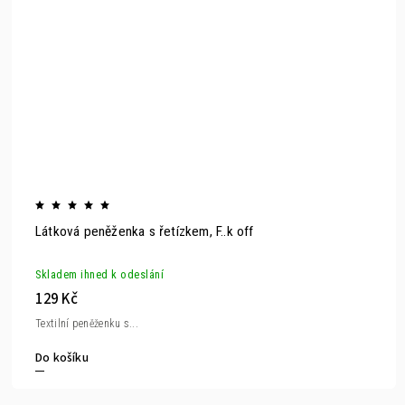
Látková peněženka s řetízkem, F..k off
Skladem ihned k odeslání
129 Kč
Textilní peněženku s...
Do košíku