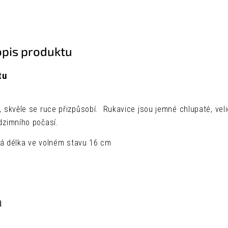
opis produktu
tu
, skvěle se ruce přizpůsobí. Rukavice jsou jemné chlupaté, ve
dzimního počasí.
á délka ve volném stavu 16 cm
a