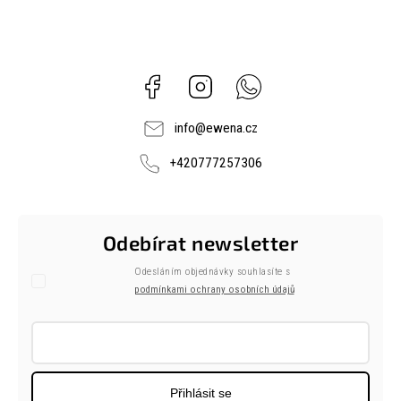
Facebook
Instagram
Whatsapp
info
@
ewena.cz
+420777257306
Odebírat newsletter
Odesláním objednávky souhlasíte s
podmínkami ochrany osobních údajů
Přihlásit se