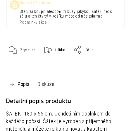
Akce 3+1 zdarma
Stačí si koupit alespoň tři kusy jakýkoli šátek, nebo
šálu a ten čtvrtý v košíku máte od nás zdarma.
Podmínky akce
Zeptat se
Hlídat
Sdílet
Popis
Diskuze
Detailní popis produktu
ŠÁTEK 180 x 65 cm.
Je ideálním doplňkem do
každého počasí. Šátek je vyroben s příjemného
materiálu a můžete je kombinovat s kabátem,