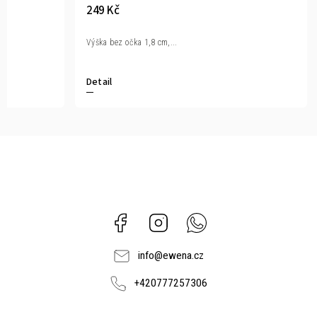
249 Kč
Výška bez očka 1,8 cm,...
Detail
Facebook
Instagram
Whatsapp
info
@
ewena.cz
+420777257306