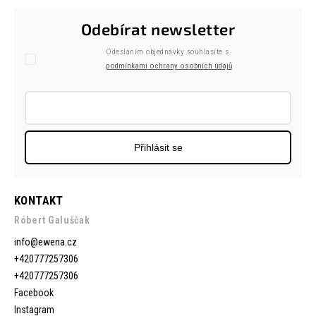
Odebírat newsletter
Odesláním objednávky souhlasíte s
podmínkami ochrany osobních údajů
Přihlásit se
KONTAKT
Róbert Galuščak
info
@
ewena.cz
+420777257306
+420777257306
Facebook
Instagram