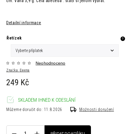
cm. Váha 3,9 g. Celá abeceda : stačí si jenom vybrat.
Detailní informace
Řetízek
?
Neohodnoceno
Značka:
Ewena
249 Kč
SKLADEM IHNED K ODESLÁNÍ
Můžeme doručit do:
11.8.2026
Možnosti doručení
PŘIDAT DO KOŠÍKU