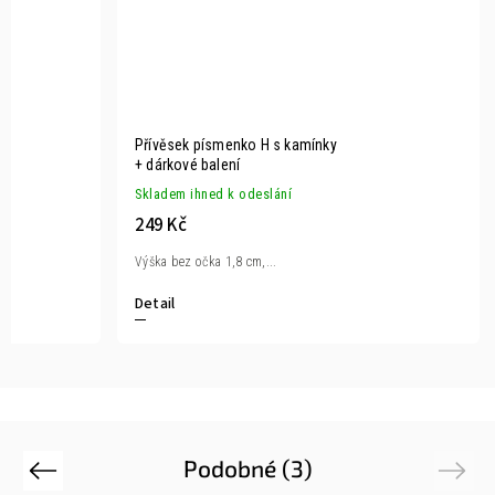
Přívěsek písmenko H s kamínky
+ dárkové balení
Skladem ihned k odeslání
249 Kč
Výška bez očka 1,8 cm,...
Detail
Podobné (3)
Previous
Next