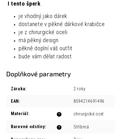
I tento šperk
je vhodný jako dárek
dostanete v pěkné dárkové krabičce
je z chirurgické oceli
má pěkný design
pěkně doplní váš outfit
bude vám dělat radost
Doplňkové parametry
Záruka
:
2 roky
EAN
:
8594214691496
Materíál
:
chirurgická ocel
?
Barevné odstíny
:
Stříbrná
?