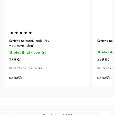
Řetízek na kotník andělíček
Řetízek na 
+ dárkové balení
Skladem ihn
Skladem ihned k odeslání
259 Kč
259 Kč
Řetízek na ko
Délka 21 až 26 cm. Výška...
Do košíku
Do košíku