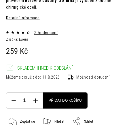
provedení
Barevné odstíny: Stříbrná
je vyroben z odolné
chirurgické oceli.
Detailní informace
2 hodnocení
Značka:
Ewena
259 Kč
SKLADEM IHNED K ODESLÁNÍ
Můžeme doručit do:
11.8.2026
Možnosti doručení
PŘIDAT DO KOŠÍKU
Zeptat se
Hlídat
Sdílet