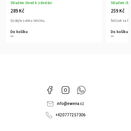
Skladem ihned k odeslání
Skladem ihn
289 Kč
259 Kč
Dodejte svému letnímu...
Řetízek na ko
Do košíku
Do košíku
Facebook
Instagram
Whatsapp
info
@
ewena.cz
+420777257306