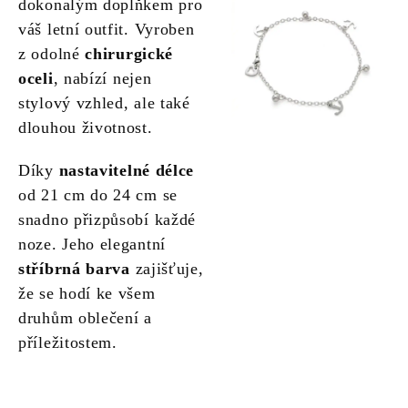
dokonalým doplňkem pro
váš letní outfit. Vyroben
z odolné
chirurgické
oceli
, nabízí nejen
stylový vzhled, ale také
dlouhou životnost.
Díky
nastavitelné délce
od 21 cm do 24 cm se
snadno přizpůsobí každé
noze. Jeho elegantní
stříbrná barva
zajišťuje,
že se hodí ke všem
druhům oblečení a
příležitostem.