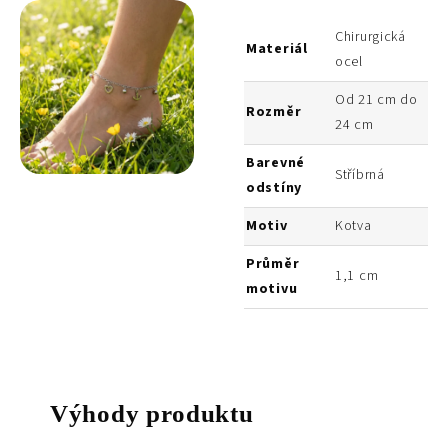
Chirurgická
Materiál
ocel
Od 21 cm do
Rozměr
24 cm
Barevné
Stříbrná
odstíny
Motiv
Kotva
Průměr
1,1 cm
motivu
Výhody produktu