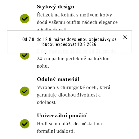
Stylový design
Řetízek na kotník s motivem kotvy
dodá vašemu outfitu nádech elegance
a jedinečnosti.
Od 7.8. do 12.8. máme dovolenou objednávky se
Nastavitelná délka
budou expedovat 13.8.2026
Díky nastavitelné délce od 21 cm do
24 cm padne perfektně na každou
nohu.
Odolný materiál
Vyroben z chirurgické oceli, která
garantuje dlouhou životnost a
odolnost.
Univerzální použití
Hodí se na pláž, do města i na
formální události.