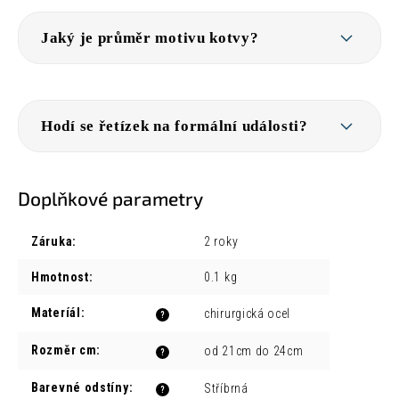
Jaký je průměr motivu kotvy?
Hodí se řetízek na formální události?
Doplňkové parametry
Záruka
:
2 roky
Hmotnost
:
0.1 kg
Materíál
:
chirurgická ocel
?
Rozměr cm
:
od 21cm do 24cm
?
Barevné odstíny
:
Stříbrná
?