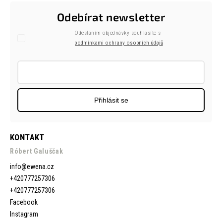
Odebírat newsletter
Odesláním objednávky souhlasíte s
podmínkami ochrany osobních údajů
Přihlásit se
KONTAKT
Róbert Galuščak
info
@
ewena.cz
+420777257306
+420777257306
Facebook
Instagram