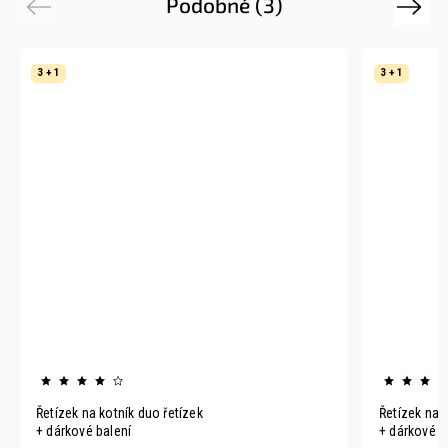
Podobné (3)
Previous
Next
3 + 1
3 + 1
Řetízek na kotník duo řetízek
Řetízek na k
+ dárkové balení
+ dárkové b