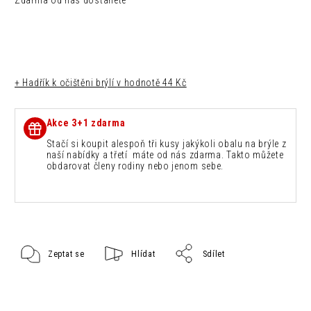
Zdarma od nás dostanete
+ Hadřík k očištěni brýlí
v hodnotě 44 Kč
Akce 3+1 zdarma
Stačí si koupit alespoň tři kusy jakýkoli obalu na brýle z
naší nabídky a třetí máte od nás zdarma. Takto můžete
obdarovat členy rodiny nebo jenom sebe.
Zeptat se
Hlídat
Sdílet