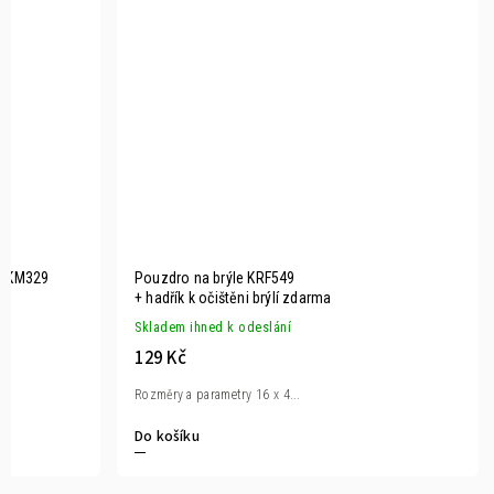
ní KM329
Pouzdro na brýle KRF549
+ hadřík k očištěni brýlí zdarma
Skladem ihned k odeslání
129 Kč
Rozměry a parametry 16 x 4...
Do košíku