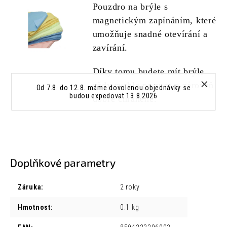
Pouzdro na brýle s
magnetickým zapínáním, které
umožňuje snadné otevírání a
zavírání.
Díky tomu budete mít brýle
vždy rychle po ruce a zároveň
Od 7.8. do 12.8. máme dovolenou objednávky se
budou expedovat 13.8.2026
dobře chráněné.
Doplňkové parametry
Záruka
:
2 roky
Hmotnost
:
0.1 kg