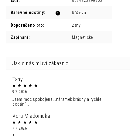
EAN
:
8594223296903
Barevné odstíny
:
Růžová
?
Doporučeno pro
:
Ženy
Zapínaní
:
Magnetické
Tany
9.7.2026
Jsem moc spokojena...náramek krásný a rychle
dodání...
Vera Mladonicka
7.7.2026