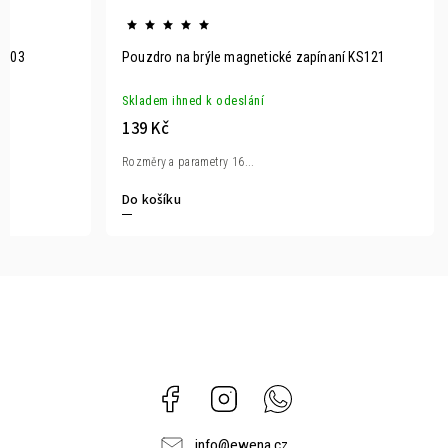
5103
Pouzdro na brýle magnetické zapínaní KS121
Skladem ihned k odeslání
139 Kč
Rozměry a parametry 16...
Do košíku
Facebook
Instagram
Whatsapp
info
@
ewena.cz