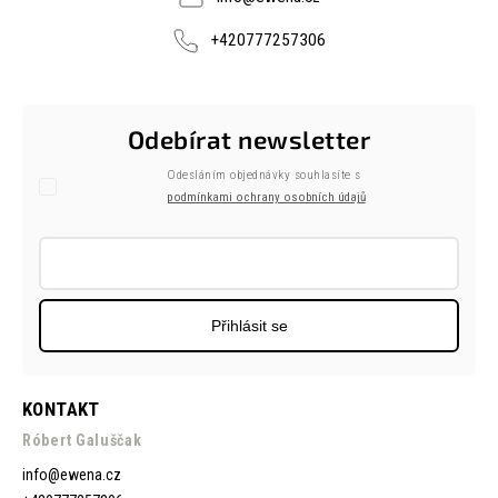
+420777257306
Odebírat newsletter
Odesláním objednávky souhlasíte s
podmínkami ochrany osobních údajů
Přihlásit se
KONTAKT
Róbert Galuščak
info
@
ewena.cz