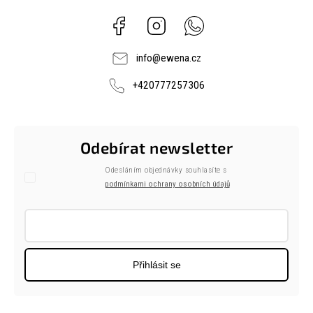
Facebook
Instagram
Whatsapp
info
@
ewena.cz
+420777257306
Odebírat newsletter
Odesláním objednávky souhlasíte s
podmínkami ochrany osobních údajů
Přihlásit se