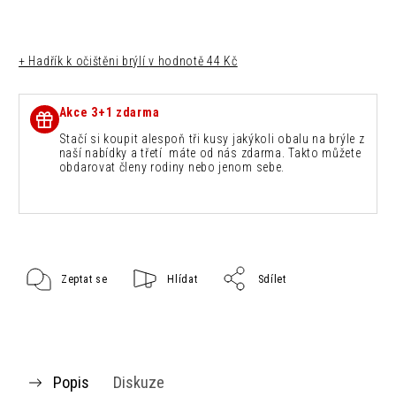
+ Hadřík k očištěni brýlí
v hodnotě 44 Kč
Akce 3+1 zdarma
Stačí si koupit alespoň tři kusy jakýkoli obalu na brýle z
naší nabídky a třetí máte od nás zdarma. Takto můžete
obdarovat členy rodiny nebo jenom sebe.
Zeptat se
Hlídat
Sdílet
Popis
Diskuze