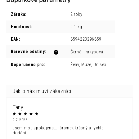
Záruka
:
2 roky
Hmotnost
:
0.1 kg
EAN
:
8594223296859
Barevné odstíny
:
Černá, Tyrkysová
?
Doporučeno pro
:
Ženy, Muže, Unisex
Tany
9.7.2026
Jsem moc spokojena...náramek krásný a rychle
dodání...