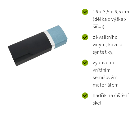
16 x 3,5 x 6,5 cm
(délka x výška x
šířka)
z kvalitního
vinylu, kovu a
syntetiky,
vybaveno
vnitřním
semišovým
materiálem
hadřík na čištění
skel