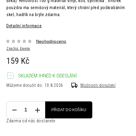
šířka).
Hmotnost
100 g m
ateriál
vinyl, kov, syntetika .
Vnitřek
pouzdra ma semišový materiál, který chrání před poškrabáním
skel, hadřík na brýle zdarma.
Detailní informace
Neohodnoceno
Značka:
Ewena
159 Kč
SKLADEM IHNED K ODESLÁNÍ
Můžeme doručit do:
10.8.2026
Možnosti doručení
PŘIDAT DO KOŠÍKU
Zdarma od nás dostanete