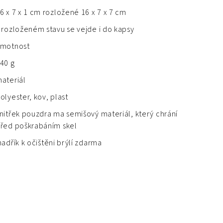
6 x 7 x 1 cm rozložené 16 x 7 x 7 cm
 rozloženém stavu se vejde i do kapsy
motnost
40 g
ateriál
olyester, kov, plast
nitřek pouzdra ma semišový materiál, který chrání
řed poškrabáním skel
adřík k očištěni brýlí zdarma