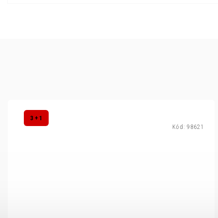
3 + 1
Kód:
98621