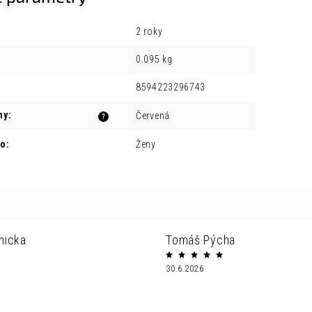
2 roky
0.095 kg
8594223296743
ny
:
Červená
?
ro
:
Ženy
nicka
Tomáš Pýcha
30.6.2026