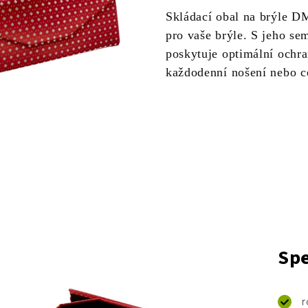
Skládací obal na brýle DM
pro vaše brýle. S jeho s
poskytuje optimální ochra
každodenní nošení nebo c
Spe
r