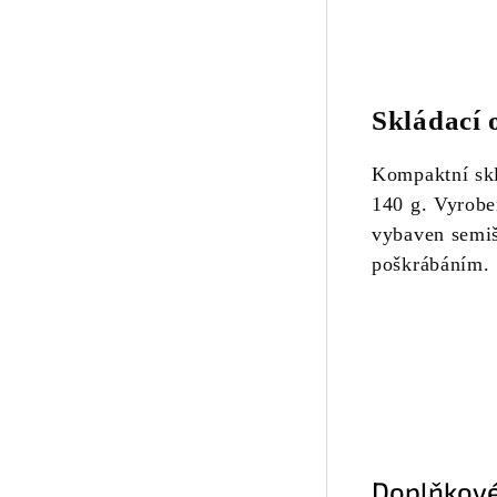
Skládací 
Kompaktní skl
140 g. Vyroben
vybaven semiš
poškrábáním.
Doplňkové