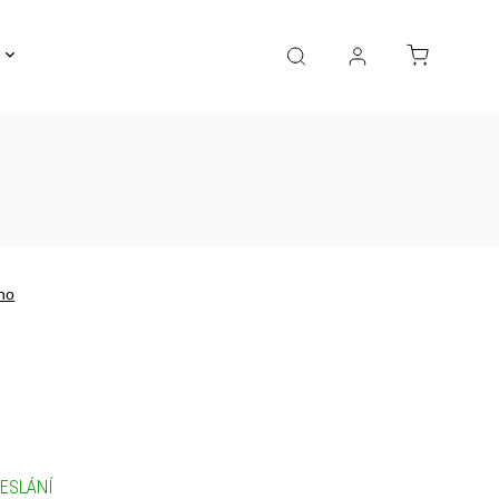
Gravírování
Pro děti
Výprodej
Bižuterie
no
ESLÁNÍ