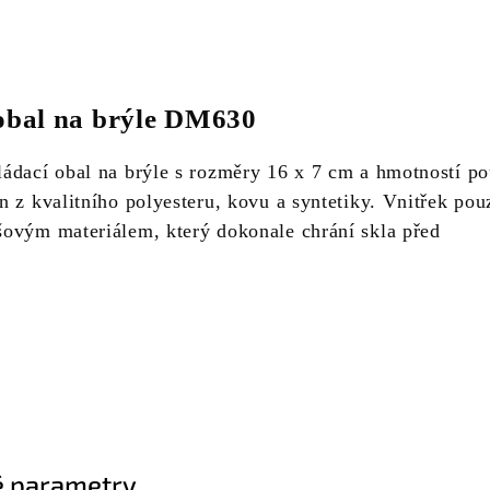
obal na brýle DM630
ádací obal na brýle s rozměry 16 x 7 cm a hmotností p
 z kvalitního polyesteru, kovu a syntetiky. Vnitřek pou
ovým materiálem, který dokonale chrání skla před
 parametry