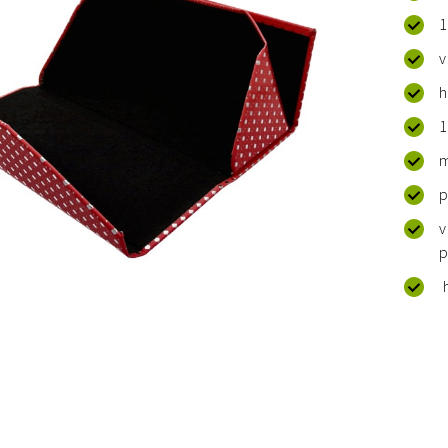
1
v
h
1
m
p
v
p
h