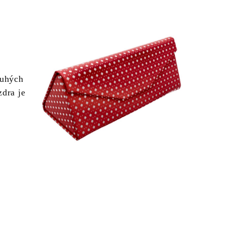
ouhých
zdra je