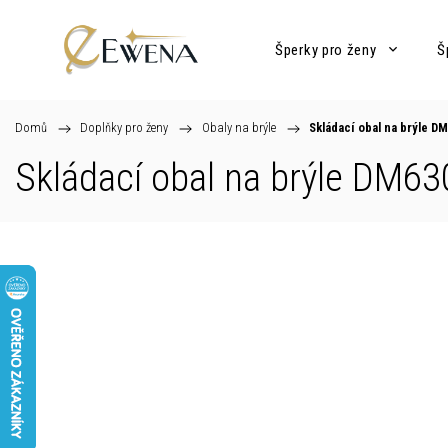
Šperky pro ženy
Š
Domů
/
Doplňky pro ženy
/
Obaly na brýle
/
Skládací obal na brýle D
Skládací obal na brýle DM6