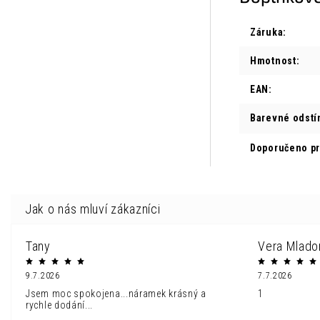
Záruka
:
Hmotnost
:
EAN
:
Barevné odstí
Doporučeno p
Tany
Vera Mlado
9.7.2026
7.7.2026
Jsem moc spokojena...náramek krásný a
1
rychle dodání...