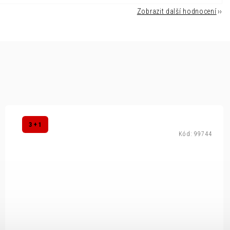
Zobrazit další hodnocení
3 + 1
Kód:
99744