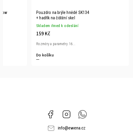
Flow
Pouzdro na brýle hnědé SK134
+ hadřík na čištění skel
Skladem ihned k odeslání
159 Kč
Rozměry a parametry 16...
Do košíku
Facebook
Instagram
Whatsapp
info
@
ewena.cz