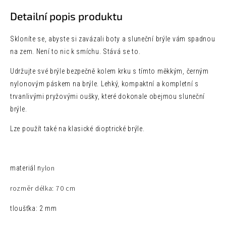
Detailní popis produktu
Skloníte se, abyste si zavázali boty a sluneční brýle vám spadnou
na zem. Není to nic k smíchu. Stává se to.
Udržujte své brýle bezpečně kolem krku s tímto měkkým, černým
nylonovým páskem na brýle. Lehký, kompaktní a kompletní s
trvanlivými pryžovými oušky, které dokonale obejmou sluneční
brýle.
Lze použít také na klasické dioptrické brýle.
ylon
materiál n
rozměr d
élka: 70 cm
tloušťka: 2 mm