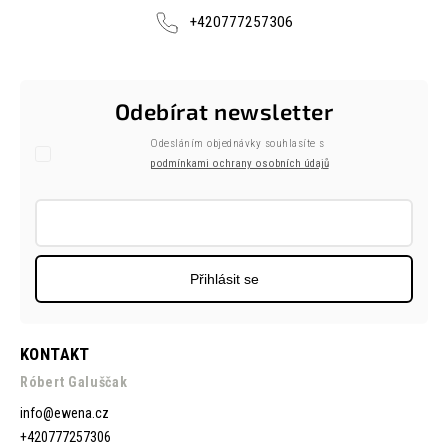
+420777257306
Odebírat newsletter
Odesláním objednávky souhlasíte s
podmínkami ochrany osobních údajů
Přihlásit se
KONTAKT
Róbert Galuščak
info
@
ewena.cz
+420777257306