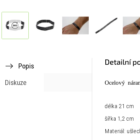
Detailní p
Popis
Diskuze
Ocelový nára
délka 21 cm
šířka 1,2 cm
Materiál: ušlec