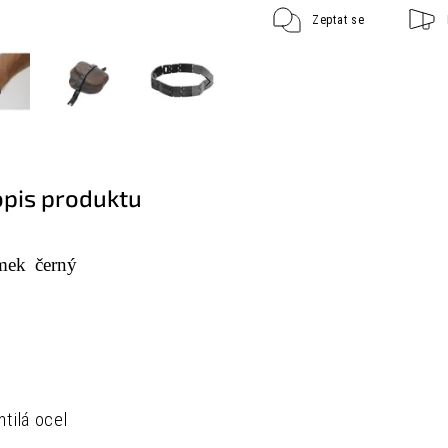
Zeptat se
opis produktu
mek černý
htilá ocel