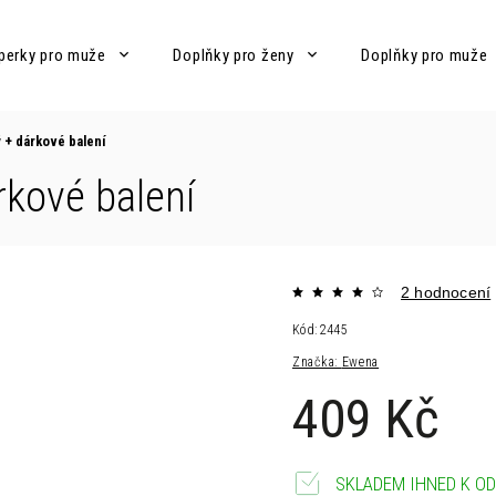
perky pro muže
Doplňky pro ženy
Doplňky pro muže
ý
+ dárkové balení
rkové balení
2 hodnocení
Kód:
2445
Značka:
Ewena
409 Kč
SKLADEM IHNED K OD