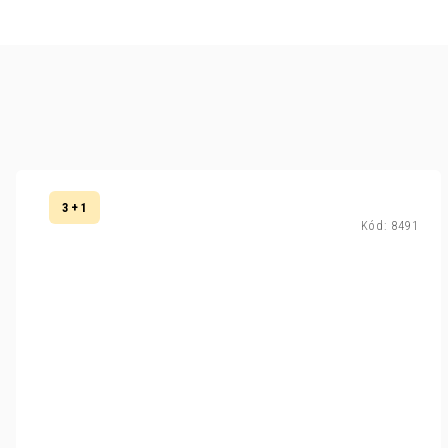
3 + 1
Kód:
8491