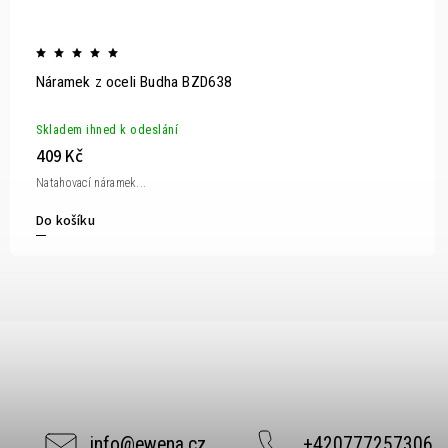
Náramek z oceli Budha BZD638
Skladem ihned k odeslání
409 Kč
Natahovací náramek...
Do košíku
info
@
ewena.cz
+420777257306