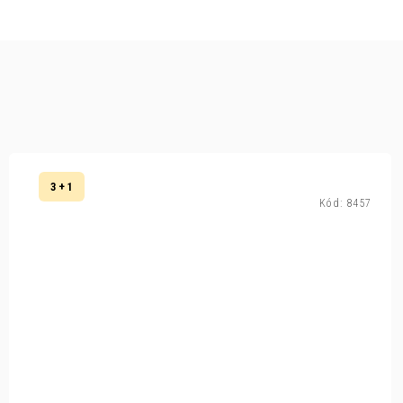
3 + 1
Kód:
8457