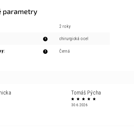
 parametry
2 roky
chirurgická ocel
?
ny
:
Černá
?
nicka
Tomáš Pýcha
30.6.2026