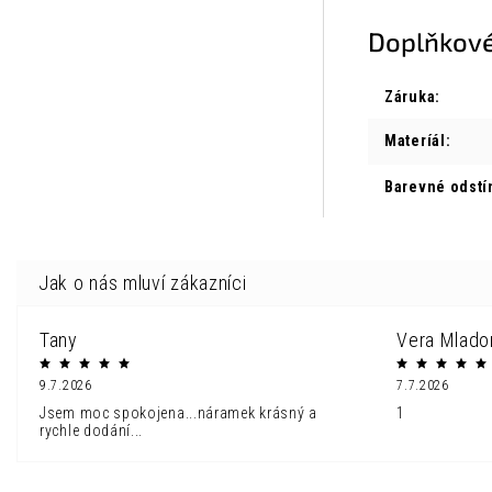
Doplňkové
Záruka
:
Materíál
:
Barevné odstí
Tany
Vera Mlado
9.7.2026
7.7.2026
Jsem moc spokojena...náramek krásný a
1
rychle dodání...