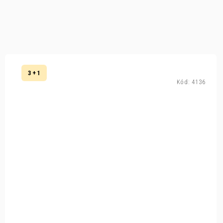
3 + 1
Kód:
4136