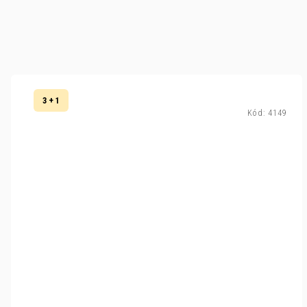
3 + 1
Kód:
4149