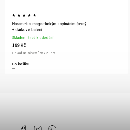
Náramek s magnetickým zapínáním černý
+ dárkové balení
Skladem ihned k odeslání
199 Kč
Obvod na zápěstí max 21 cm.
Do košíku
Facebook
Instagram
Whatsapp