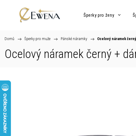
Šperky pro ženy
Š
Domů
/
Šperky pro muže
/
Pánské náramky
/
Ocelový náramek čern
Ocelový náramek černý
+ dá