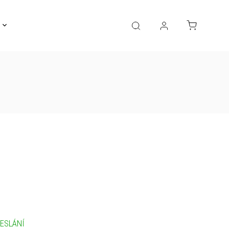
Gravírování
Pro děti
Výprodej
Bižuterie
ESLÁNÍ