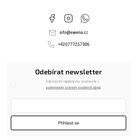
Facebook
Instagram
Whatsapp
info
@
ewena.cz
+420777257306
Odebírat newsletter
Odesláním objednávky souhlasíte s
podmínkami ochrany osobních údajů
Přihlásit se