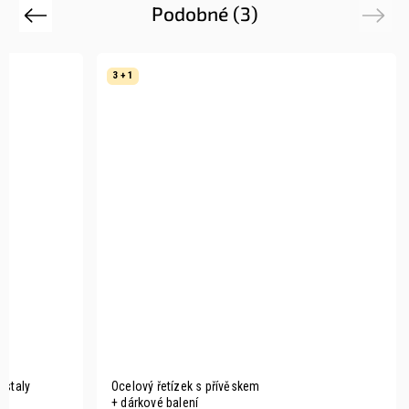
Podobné (3)
Previous
Next
3 + 1
rystaly
Ocelový řetízek s přívěskem
+ dárkové balení