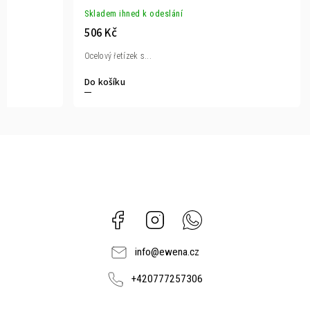
Skladem ihned k odeslání
506 Kč
Ocelový řetízek s...
Do košíku
Facebook
Instagram
Whatsapp
info
@
ewena.cz
+420777257306