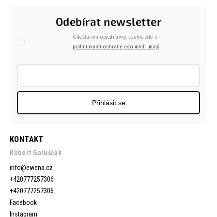
Odebírat newsletter
Odesláním objednávky souhlasíte s
podmínkami ochrany osobních údajů
Přihlásit se
KONTAKT
Róbert Galuščak
info
@
ewena.cz
+420777257306
+420777257306
Facebook
Instagram