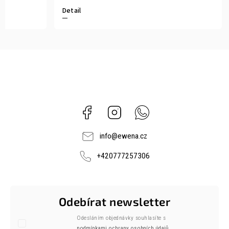
Detail
Facebook
Instagram
Whatsapp
info
@
ewena.cz
+420777257306
Odebírat newsletter
Odesláním objednávky souhlasíte s
podmínkami ochrany osobních údajů