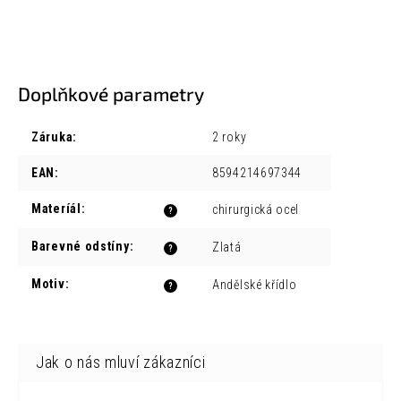
Doplňkové parametry
Záruka
:
2 roky
EAN
:
8594214697344
Materíál
:
chirurgická ocel
?
Barevné odstíny
:
Zlatá
?
Motiv
:
Andělské křídlo
?