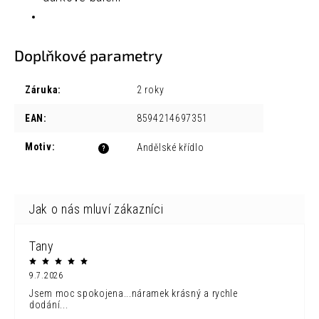
Doplňkové parametry
Záruka
:
2 roky
EAN
:
8594214697351
Motiv
:
Andělské křídlo
?
Tany
9.7.2026
Jsem moc spokojena...náramek krásný a rychle
dodání...