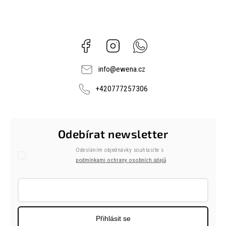
Facebook
Instagram
Whatsapp
info
@
ewena.cz
+420777257306
Odebírat newsletter
Odesláním objednávky souhlasíte s
podmínkami ochrany osobních údajů
Přihlásit se