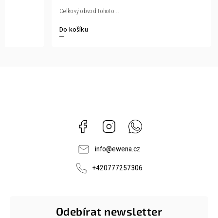
Celkový obvod tohoto...
Do košíku
Facebook
Instagram
Whatsapp
info
@
ewena.cz
+420777257306
Odebírat newsletter