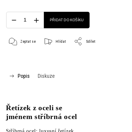
PŘIDAT DO KOŠÍKU
Zeptat se
Hlídat
Sdílet
Popis
Diskuze
Řetízek z oceli se
jménem stříbrná ocel
Stříbrná ocel: luxusní řetízek