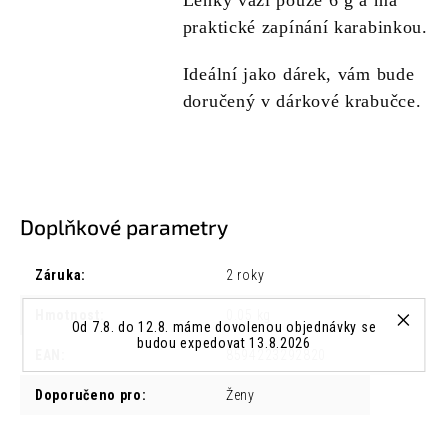
Lehký váží pouze 6 g a má
praktické zapínání karabinkou.
Ideální jako dárek, vám bude
doručený v dárkové krabučce.
Doplňkové parametry
Záruka
:
2 roky
Hmotnost
:
0.05 kg
Od 7.8. do 12.8. máme dovolenou objednávky se
budou expedovat 13.8.2026
EAN
:
8594223292820
Doporučeno pro
:
Ženy