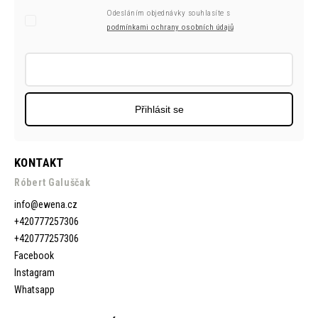
Odesláním objednávky souhlasíte s
podmínkami ochrany osobních údajů
Přihlásit se
KONTAKT
Róbert Galuščak
info
@
ewena.cz
+420777257306
+420777257306
Facebook
Instagram
Whatsapp