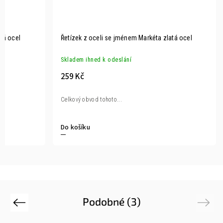
atá ocel
Řetízek z oceli se jménem Markéta zlatá ocel
Skladem ihned k odeslání
259 Kč
Celkový obvod tohoto...
Do košíku
Podobné (3)
Previous
Next