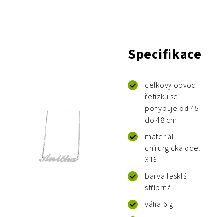
Specifikace
celkový obvod
řetízku se
pohybuje od 45
do 48 cm
materiál
chirurgická ocel
316L
barva lesklá
stříbrná
váha 6 g