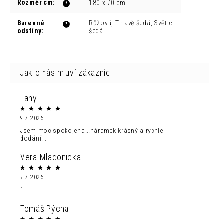
Rozměr cm
:
180 x 70 cm
?
Barevné
Růžová, Tmavě šedá, Světle
?
odstíny
:
šedá
Tany
9.7.2026
Jsem moc spokojena...náramek krásný a rychle
dodání...
Vera Mladonicka
7.7.2026
1
Tomáš Pýcha