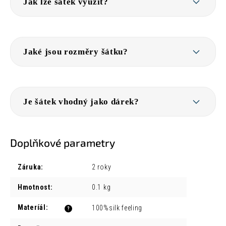
Jak lze šátek využít?
Jaké jsou rozměry šátku?
Je šátek vhodný jako dárek?
Doplňkové parametry
Záruka
:
2 roky
Hmotnost
:
0.1 kg
Materíál
:
100%silk feeling
?