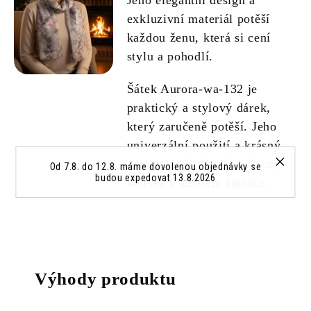
Jeho elegantní design a
exkluzivní materiál potěší
každou ženu, která si cení
stylu a pohodlí.
Šátek Aurora-wa-132 je
praktický a stylový dárek,
který zaručeně potěší. Jeho
univerzální použití a krásný
design z něj dělají oblíbený
Od 7.8. do 12.8. máme dovolenou objednávky se
budou expedovat 13.8.2026
kousek v každém šatníku.
Výhody produktu