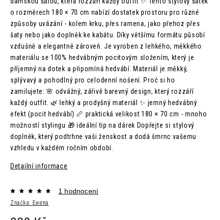
dámskou šálou, která rozzáří každý outfit ✨ Tento stylový šátek
o rozměrech 180 × 70 cm nabízí dostatek prostoru pro různé
způsoby uvázání - kolem krku, přes ramena, jako přehoz přes
šaty nebo jako doplněk ke kabátu. Díky většímu formátu působí
vzdušně a elegantně zároveň. Je vyroben z lehkého, měkkého
materiálu se 100% hedvábným pocitovým složením, který je
příjemný na dotek a připomíná hedvábí. Materiál je měkký,
splývavý a pohodlný pro celodenní nošení. Proč si ho
zamilujete: 🌸 odvážný, zářivě barevný design, který rozzáří
každý outfit. 🌿 lehký a prodyšný materiál ✨ jemný hedvábný
efekt (pocit hedvábí) 📏 praktická velikost 180 × 70 cm - mnoho
možností stylingu 🎁 ideální tip na dárek Dopřejte si stylový
doplněk, který podtrhne vaši ženskost a dodá šmrnc vašemu
vzhledu v každém ročním období.
Detailní informace
1 hodnocení
Značka:
Ewena