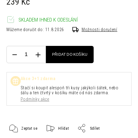
239 Kč
SKLADEM IHNED K ODESLÁNÍ
Můžeme doručit do:
11.8.2026
Možnosti doručení
PŘIDAT DO KOŠÍKU
Akce 3+1 zdarma
Stačí si koupit alespoň tři kusy jakýkoli šátek, nebo
šálu a ten čtvrtý v košíku máte od nás zdarma.
Podmínky akce
Zeptat se
Hlídat
Sdílet