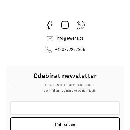
Facebook
Instagram
Whatsapp
info
@
ewena.cz
+420777257306
Odebírat newsletter
Odesláním objednávky souhlasíte s
podmínkami ochrany osobních údajů
Přihlásit se