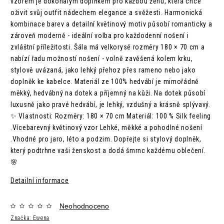
vzorem je dokonalým doplňkem pro každou ženu, která chce
oživit svůj outfit nádechem elegance a svěžesti. Harmonická
kombinace barev a detailní květinový motiv působí romanticky a
zároveň moderně - ideální volba pro každodenní nošení i
zvláštní příležitosti. Šála má velkorysé rozměry 180 × 70 cm a
nabízí řadu možností nošení - volně zavěšená kolem krku,
stylově uvázaná, jako lehký přehoz přes rameno nebo jako
doplněk ke kabelce. Materiál ze 100% hedvábí je mimořádně
měkký, hedvábný na dotek a příjemný na kůži. Na dotek působí
luxusně jako pravé hedvábí, je lehký, vzdušný a krásně splývavý.
✨ Vlastnosti: Rozměry: 180 × 70 cm Materiál: 100 % Silk feeling
.Vícebarevný květinový vzor Lehké, měkké a pohodlné nošení
.Vhodné pro jaro, léto a podzim. Dopřejte si stylový doplněk,
který podtrhne vaši ženskost a dodá šmrnc každému oblečení.
🌸
Detailní informace
Neohodnoceno
Značka:
Ewena