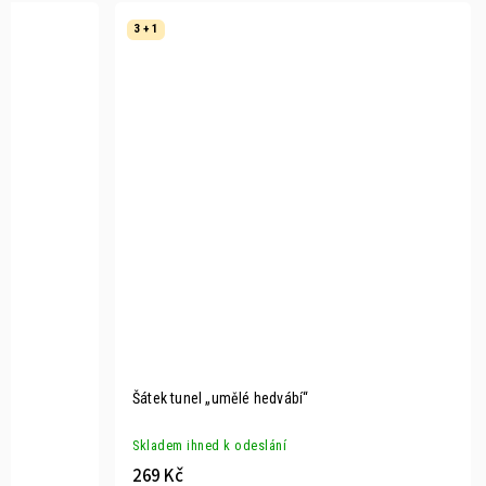
3 + 1
Šátek tunel „umělé hedvábí“
Skladem ihned k odeslání
269 Kč