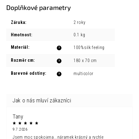
Doplňkové parametry
Záruka
:
2 roky
Hmotnost
:
0.1 kg
Materíál
:
100%silk feeling
?
Rozměr cm
:
180 x 70 cm
?
Barevné odstíny
:
multicolor
?
Tany
9.7.2026
Jsem moc spokojena...náramek krásný a rychle