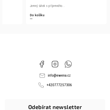
Jemný šátek s příjemného...
Do košíku
Facebook
Instagram
Whatsapp
info
@
ewena.cz
+420777257306
Odebírat newsletter