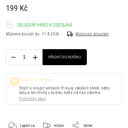
199 Kč
SKLADEM IHNED K ODESLÁNÍ
Můžeme doručit do:
11.8.2026
Možnosti doručení
PŘIDAT DO KOŠÍKU
Akce 3+1 zdarma
Stačí si koupit alespoň tři kusy jakýkoli šátek, nebo
šálu a ten čtvrtý v košíku máte od nás zdarma.
Podmínky akce
Zeptat se
Hlídat
Sdílet