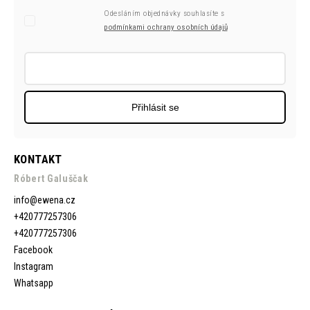
Odesláním objednávky souhlasíte s
podmínkami ochrany osobních údajů
Přihlásit se
KONTAKT
Róbert Galuščak
info
@
ewena.cz
+420777257306
+420777257306
Facebook
Instagram
Whatsapp