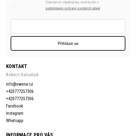
Odesláním objednávky souhlasíte s
podmínkami ochrany osobních údajů
Přihlásit se
KONTAKT
Róbert Galuščak
info
@
ewena.cz
+420777257306
+420777257306
Facebook
Instagram
Whatsapp
INFORMACE PRO VÁS