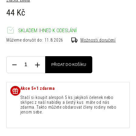
Značka:
Ewena
44 Kč
SKLADEM IHNED K ODESLÁNÍ
Můžeme doručit do:
11.8.2026
Možnosti doručení
PŘIDAT DO KOŠÍKU
Akce 5+1 zdarma
Stačí si koupit alespoň 5 ks jakýkoli čelenek nebo
skřipec z naší nabídky a šestý kus máte od nás
zdarma. Takto můžete obdarovat členy rodiny nebo
jenom sebe.