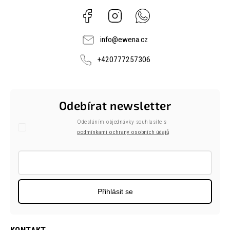
Facebook
Instagram
Whatsapp
info
@
ewena.cz
+420777257306
Odebírat newsletter
Odesláním objednávky souhlasíte s
podmínkami ochrany osobních údajů
Přihlásit se
KONTAKT