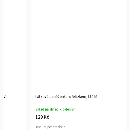
T457
Látková peněženka s řetízkem, LT451
Skladem ihned k odeslání
129 Kč
Textilní peněženku s...